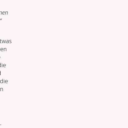
inen
“
etwas
ten
e
die
d
die
nn
r