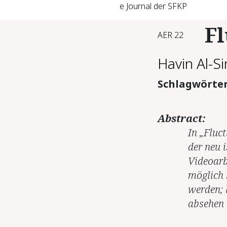
e Journal der SFKP
Fl
AER 22
Havin Al-S
Schlagwörte
Abstract:
In „Fluc
der neu i
Videoarb
möglich 
werden; 
absehen 