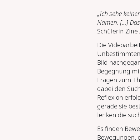
„Ich sehe keinen
Namen.
[
…
] D
as
Schülerin Zine 
Die Videoarbei
Unbestimmtem 
Bild nachgegan
Begegnung mit
Fragen zum Th
dabei den Such
Reflexion erfo
gerade sie bes
lenken die suc
Es finden Bewe
Bewegungen, d