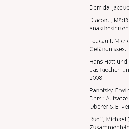
Derrida, Jacqu
Diaconu, Mădăl
anästhesierten
Foucault, Mich
Gefängnisses.
Hans Hatt und
das Riechen un
2008
Panofsky, Erwin
Ders.: Aufsätz
Oberer & E. Ve
Ruoff, Michael 
Zusammenhänge