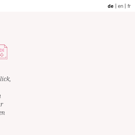
de
en
fr
DE
lick,
n
hr
en