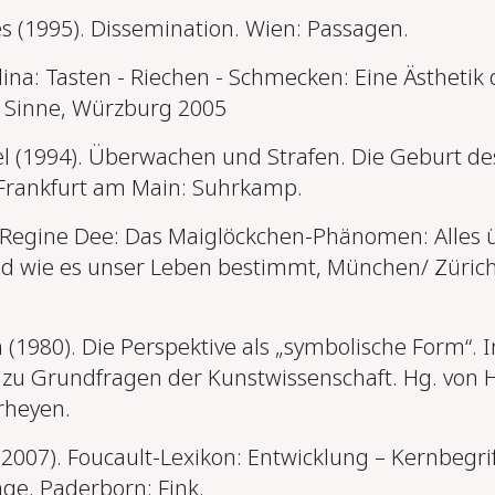
es (1995). Dissemination. Wien: Passagen.
ina: Tasten - Riechen - Schmecken: Eine Ästhetik 
 Sinne, Würzburg 2005
el (1994). Überwachen und Strafen. Die Geburt de
Frankfurt am Main: Suhrkamp.
 Regine Dee: Das Maiglöckchen-Phänomen: Alles 
d wie es unser Leben bestimmt, München/ Züric
 (1980). Die Perspektive als „symbolische Form“. I
e
zu Grundfragen der Kunstwissenschaft. Hg. von H
rheyen.
(2007). Foucault-Lexikon: Entwicklung – Kernbegrif
. Paderborn: Fink.