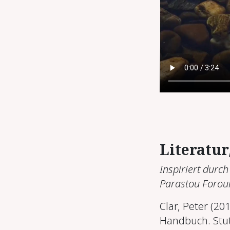
Literatu
Inspiriert durc
Parastou Forou
Clar, Peter (201
Handbuch. Stut