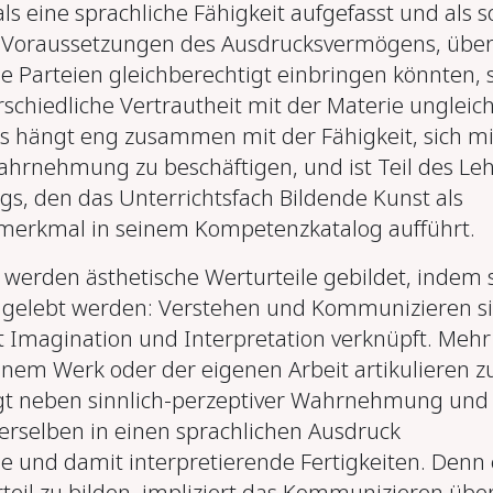
ls eine sprachliche Fähigkeit aufgefasst und als s
ie Voraussetzungen des Ausdrucksvermögens, übe
le Parteien gleichberechtigt einbringen könnten, 
schiedliche Vertrautheit mit der Materie ungleich
s hängt eng zusammen mit der Fähigkeit, sich mi
ahrnehmung zu beschäftigen, und ist Teil des Leh
gs, den das
Unterrichtsfach Bildende Kunst
als
smerkmal in seinem Kompetenzkatalog aufführt.
 werden ästhetische Werturteile gebildet, indem 
d gelebt werden: Verstehen und Kommunizieren s
 Imagination und Interpretation verknüpft. Mehr
einem Werk oder der eigenen Arbeit artikulieren z
gt neben sinnlich-perzeptiver Wahrnehmung und
rselben in einen sprachlichen Ausdruck
 und damit interpretierende Fertigkeiten. Denn 
rteil zu bilden, impliziert das Kommunizieren übe