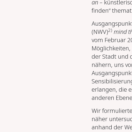
an
– künstleris
finden“ themati
Ausgangspunkt
2)
(NWV)
mind t
vom Februar 20
Möglichkeiten,
der Stadt und 
nähern, uns vo
Ausgangspunkt
Sensibilisieru
erlangen, die e
anderen Ebene 
Wir formuliert
näher untersuc
anhand der Wer