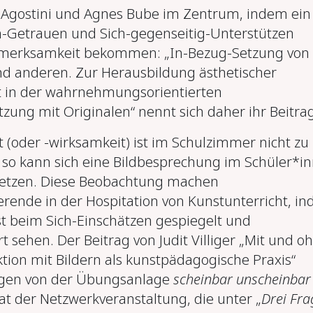
i Agostini und Agnes Bube im Zentrum, indem ein
-Getrauen und Sich-gegenseitig-Unterstützen
merksamkeit bekommen: „In-Bezug-Setzung von
nd anderen. Zur Herausbildung ästhetischer
it in der wahrnehmungsorientierten
zung mit Originalen“ nennt sich daher ihr Beitrag
t (oder -wirksamkeit) ist im Schulzimmer nicht zu
 so kann sich eine Bildbesprechung im Schüler*i
setzen. Diese Beobachtung machen
rende in der Hospitation von Kunstunterricht, i
bst beim Sich-Einschätzen gespiegelt und
 sehen. Der Beitrag von Judit Villiger „Mit und o
ktion mit Bildern als kunstpädagogische Praxis“
ogen von der Übungsanlage
scheinbar unscheinbar
 der Netzwerkveranstaltung, die unter „
Drei Fra