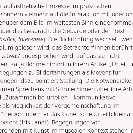
r auf ästhetische Prozesse im praktischen
, sondern vielmehr auf die Interaktion mit oder o
genüber dem Bild im weitesten Sinn eingenomme
s über das Gespräch, die Gebärde oder den Text
hstück, Inter-view
). Die Blickrichtung wechselt, we
edium gelesen wird, das Betrachter*innen berührt
‚etwas‘ angesprochen wird, auf das sie nicht
ren. Katja Böhme nimmt in ihrem Artikel „Urteil 
erlegungen zu Bilderfahrungen als Movens für
dungen“ dazu pointiert Stellung. Die Notwendigkei
amen Sprechens mit Schüler*innen über ihre Arb
el „Zusammen be-urteilen – kommunikative
e als Möglichkeit der Vergemeinschaftung im
 hervor, indem er das ästhetische Urteilbilden al
betont (Iris Laner). Begegnungen von
erenden mit Kunst im musealen Kontext stehen 