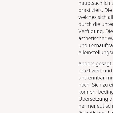
hauptsächlich a
praktiziert. D
welches sich al
durch die unter
Verfügung. Die
ästhetischer W
und Lernauftra
Alleinstellung
Anders gesagt,
praktiziert un
untrennbar mit
noch: Sich zu 
können, bedin
Übersetzung de
hermeneutische
ästhetisches U