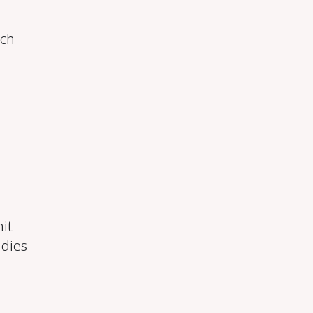
ich
it
dies