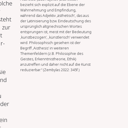
olche
bezieht sich explizit auf die Ebene der
Wahrnehmung und Empfindung,
r
während das Adjektiv ‚ästhetisch’, das aus
steht
der Latinisierung bzw. Eindeutschung des
 zur
ursprünglich altgriechischen Wortes
entsprungen ist, meist mit der Bedeutung
t
‚kunstbezogen’, ‚künstlerisch’ verwendet
r-
wird. Philosophisch gesehen ist der
Begriff ‚Aisthesis‘ in weiteren
Themenfeldern (z.B. Philosophie des
Geistes, Erkenntnistheorie, Ethik)
anzutreffen und daher nicht auf die Kunst
reduzierbar.“ (Zembylas 2022: 345f.)
sie
ind
u
 der
ein
r