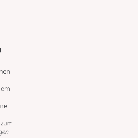
.
nnen-
ndem
hne
zum
gen