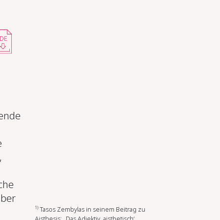
DE
nende
e
,
che
über
1)
Tasos Zembylas in seinem Beitrag zu
Aisthesis
: „Das Adjektiv ‚aisthetisch‘