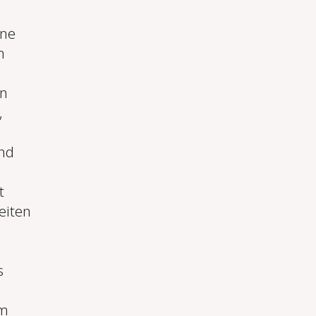
hne
n
nn
,
und
t
eiten
s
im