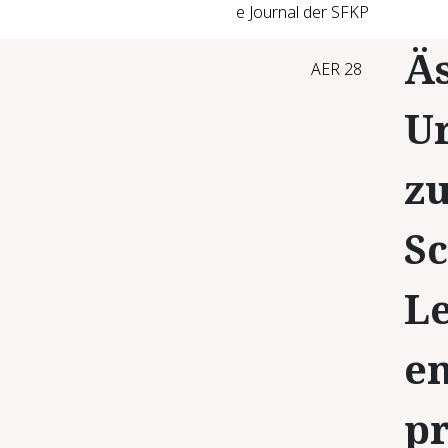
e Journal der SFKP
Äs
AER 28
Ur
z
S
L
e
pr