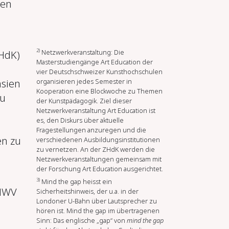
ten
g
2)
Netzwerkveranstaltung: Die
HdK)
Masterstudiengänge Art Education der
vier Deutschschweizer Kunsthochschulen
organisieren jedes Semester in
asien
Kooperation eine Blockwoche zu Themen
u
der Kunstpädagogik. Ziel dieser
Netzwerkveranstaltung Art Education ist
es, den Diskurs über aktuelle
Fragestellungen anzuregen und die
en zu
verschiedenen Ausbildungsinstitutionen
zu vernetzen. An der ZHdK werden die
Netzwerkveranstaltungen gemeinsam mit
der Forschung Art Education ausgerichtet.
3)
Mind the gap heisst ein
 NWV
Sicherheitshinweis, der u.a. in der
Londoner U-Bahn über Lautsprecher zu
hören ist.
Mind the gap im übertragenen
Sinn: Das englische „gap“ von
mind the gap