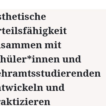
thetische
teilsfähigkeit
usammen mit
chüler*innen und
ehramtsstudierenden
ntwickeln und
aktizieren