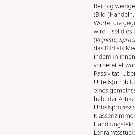
Beitrag wenige
(Bild‑)Handeln
Worte, die ge
wird – sei die
(
Vignette, Sprac
das Bild als M
indem in ihnen 
vorbereitet wa
Passivität: Üb
Urteils(um)bil
eines gemeins
hebt der Artik
Urteilsprozess
Klassenzimmer“
Handlungsfeld 
Lehramtsstudi