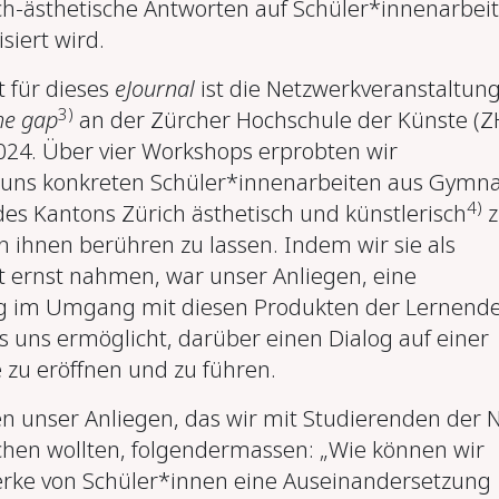
ch-ästhetische Antworten auf Schüler*innenarbei
siert wird.
 für dieses
eJournal
ist die Netzwerkveranstaltun
3)
he gap
an der Zürcher Hochschule der Künste (Z
24. Über vier Workshops erprobten wir
 uns konkreten Schüler*innenarbeiten aus Gymn
4)
des Kantons Zürich ästhetisch und künstlerisch
z
n ihnen berühren zu lassen. Indem wir sie als
 ernst nahmen, war unser Anliegen, eine
ng im Umgang mit diesen Produkten der Lernend
s uns ermöglicht, darüber einen Dialog auf einer
zu eröffnen und zu führen.
en unser Anliegen, das wir mit Studierenden der
hen wollten, folgendermassen: „Wie können wir
ke von Schüler*innen eine Auseinandersetzung