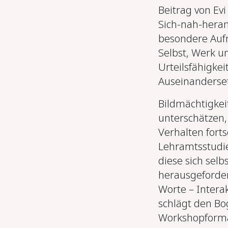
Beitrag von Ev
Sich-nah-heran
besondere Auf
Selbst, Werk u
Urteilsfähigke
Auseinanderset
Bildmächtigkei
unterschätzen,
Verhalten fort
Lehramtsstudie
diese sich sel
herausgefordert
Worte – Intera
schlägt den B
Workshopformat