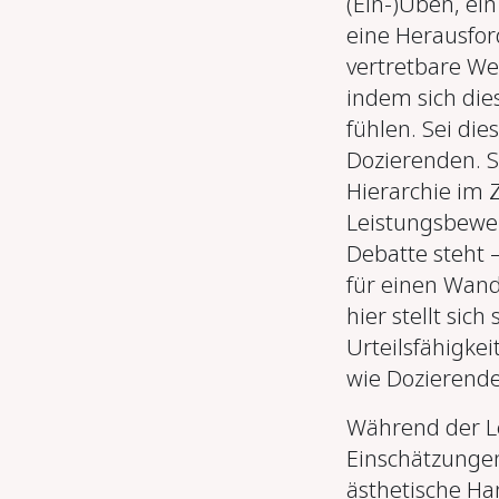
(Ein‑)Üben, ei
eine Herausfor
vertretbare We
indem sich di
fühlen. Sei die
Dozierenden. S
Hierarchie im
Leistungsbewert
Debatte steht –
für einen Wand
hier stellt sic
Urteilsfähigke
wie Dozierend
Während der L
Einschätzungen
ästhetische Han