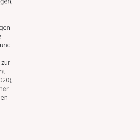
ngen,
ogen
e
 und
 zur
ht
020),
cher
den