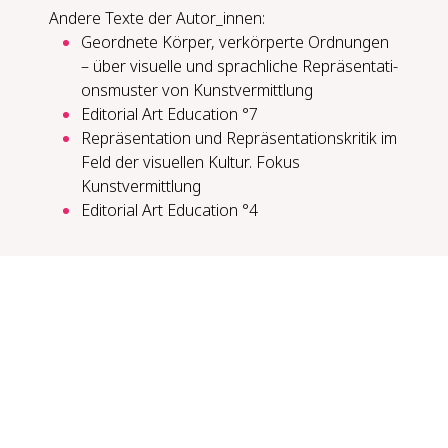
Andere Texte der Autor_innen:
Ge­ord­ne­te Kör­per, ver­kör­per­te Ord­nun­gen
– über vi­su­el­le und sprach­li­che Re­prä­sen­ta­ti­
ons­mus­ter von Kunst­ver­mitt­lung
Editorial Art Education °7
Repräsentation und Repräsentationskritik im
Feld der visuellen Kultur. Fokus
Kunstvermittlung
Editorial Art Education °4