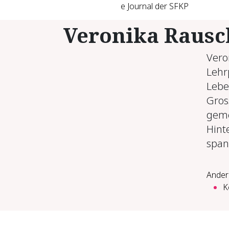
e Journal der SFKP
Veronika Raus
Vero
Lehr
Lebe
Gros
geme
Hint
span
Ander
K