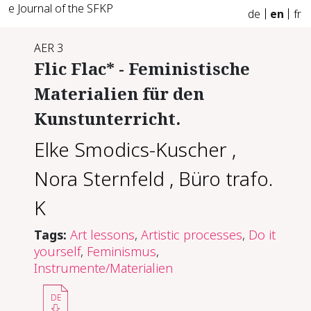
e Journal of the SFKP
de
en
fr
AER 3
Flic Flac* - Feministische
Materialien für den
Kunstunterricht.
Elke Smodics-Kuscher
,
Nora Sternfeld
,
Büro trafo.
K
Tags:
Art lessons
,
Artistic processes
,
Do it
yourself
,
Feminismus
,
Instrumente/Materialien
DE