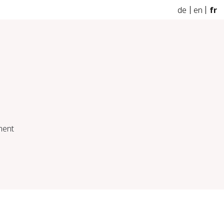
de
en
fr
ment