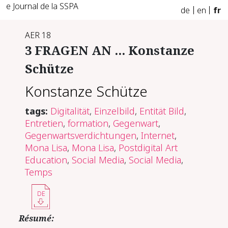
e Journal de la SSPA
de
en
fr
AER 18
3 FRAGEN AN ... Konstanze
Schütze
Konstanze Schütze
tags:
Digitalität
,
Einzelbild
,
Entität Bild
,
Entretien
,
formation
,
Gegenwart
,
Gegenwartsverdichtungen
,
Internet
,
Mona Lisa
,
Mona Lisa
,
Postdigital Art
Education
,
Social Media
,
Social Media
,
Temps
DE
Résumé: