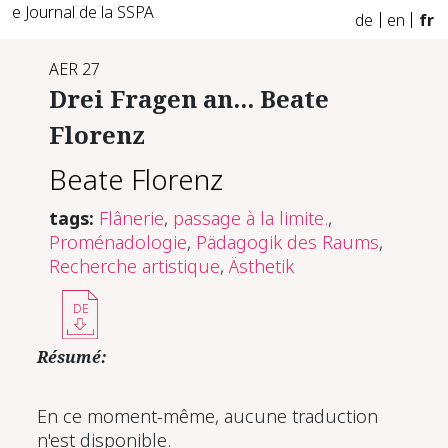
e Journal de la SSPA
de
en
fr
AER 27
Drei Fragen an... Beate
Florenz
Beate Florenz
tags:
Flânerie
,
passage à la limite.
,
Proménadologie
,
Pädagogik des Raums
,
Recherche artistique
,
Ästhetik
DE
Résumé:
En ce moment-même, aucune traduction
n'est disponible.