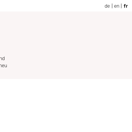
de
en
fr
und
_neu