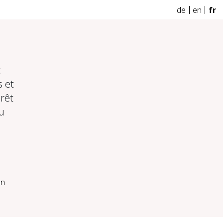
de
en
fr
t
 et
érêt
u
en