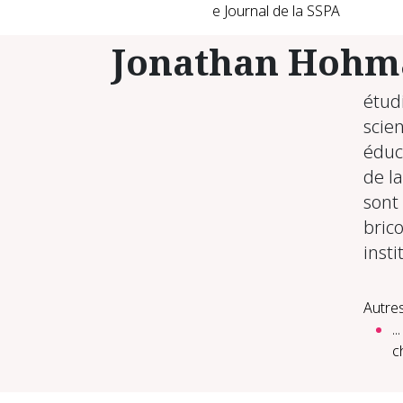
e Journal de la SSPA
Jonathan Hoh
étud
scien
éduc
de la
sont
brico
insti
Autres
.
c