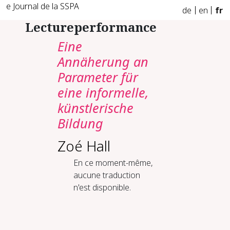
e Journal de la SSPA
de
en
fr
Lectureperformance
Eine
Annäherung an
Parameter für
eine informelle,
künstlerische
Bildung
Zoé Hall
En ce moment-même,
aucune traduction
n'est disponible.