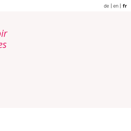
de
en
fr
ir
es