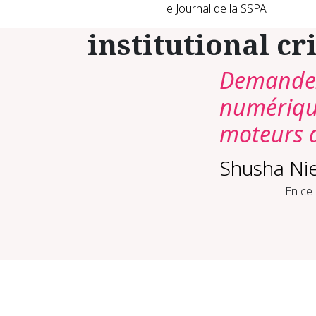
e Journal de la SSPA
institutional cr
Demandez 
numérique
moteurs d
Shusha Ni
En ce