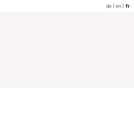
de
en
fr