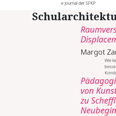
e Journal der SFKP
Schularchitekt
Raumvers
Displacem
Margot Za
Wie li
besse
Konsti
Pädagogi
von Kunst
zu Scheff
Neubegin