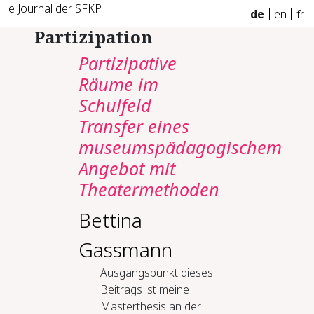
e Journal der SFKP
de
en
fr
Partizipation
Partizipative
Räume im
Schulfeld
Transfer eines
museumspädagogischem
Angebot mit
Theatermethoden
Bettina
Gassmann
Ausgangspunkt dieses
Beitrags ist meine
Masterthesis an der