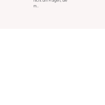
nicht um Fragen, die
m...