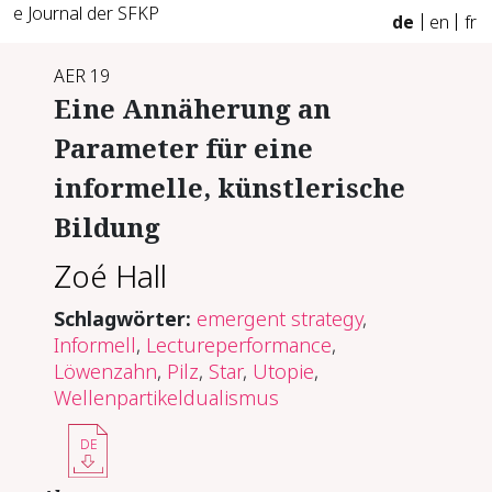
e Journal der SFKP
de
en
fr
AER 19
Eine Annäherung an
Parameter für eine
informelle, künstlerische
Bildung
Zoé Hall
Schlagwörter:
emergent strategy
,
Informell
,
Lectureperformance
,
Löwenzahn
,
Pilz
,
Star
,
Utopie
,
Wellenpartikeldualismus
DE