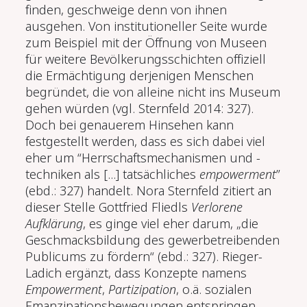
finden, geschweige denn von ihnen
ausgehen. Von institutioneller Seite wurde
zum Beispiel mit der Öffnung von Museen
für weitere Bevölkerungsschichten offiziell
die Ermächtigung derjenigen Menschen
begründet, die von alleine nicht ins Museum
gehen würden (vgl. Sternfeld 2014: 327).
Doch bei genauerem Hinse­hen kann
festgestellt werden, dass es sich dabei viel
eher um “Herrschafts­mechanismen und -
techniken als [...] tatsächliches
empowerment
”
(ebd.: 327) handelt. Nora Sternfeld zitiert an
dieser Stelle Gottfried Fliedls
Verlorene
Aufklärung
, es ginge viel eher darum, „die
Geschmacksbildung des gewerbetreibenden
Publicums zu fördern“ (ebd.: 327). Rieger-
Ladich ergänzt, dass Konzepte namens
Empowerment
,
Partizipation
, o.ä. sozialen
Emanzipationsbewegungen entspringen,