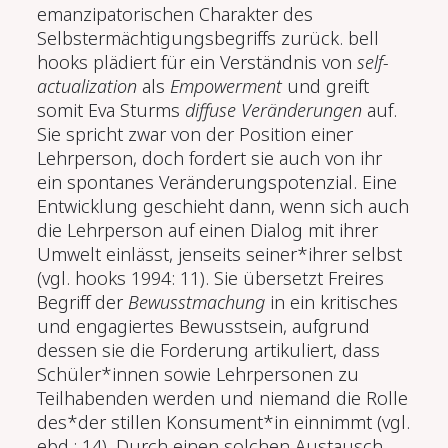
emanzipatorischen Charak­ter des
Selbstermächtigungsbegriffs zurück. bell
hooks plädiert für ein Verständnis von
self-
actualization
als
Empowerment
und greift
somit Eva Sturms
diffuse Veränderungen
auf.
Sie spricht zwar von der Position einer
Lehrperson, doch fordert sie auch von ihr
ein spontanes Veränderungspotenzial. Eine
Entwicklung geschieht dann, wenn sich auch
die Lehrperson auf einen Dialog mit ihrer
Umwelt einlässt, jenseits seiner*ihrer selbst
(vgl. hooks 1994: 11). Sie übersetzt Freires
Begriff der
Bewusstmachung
in ein kritisches
und engagiertes Bewusstsein, aufgrund
dessen sie die Forderung artikuliert, dass
Schüler*innen sowie Lehrper­sonen zu
Teilhabenden werden und niemand die Rolle
des*der stillen Konsument*in einnimmt (vgl.
ebd.: 14). Durch einen solchen Austausch