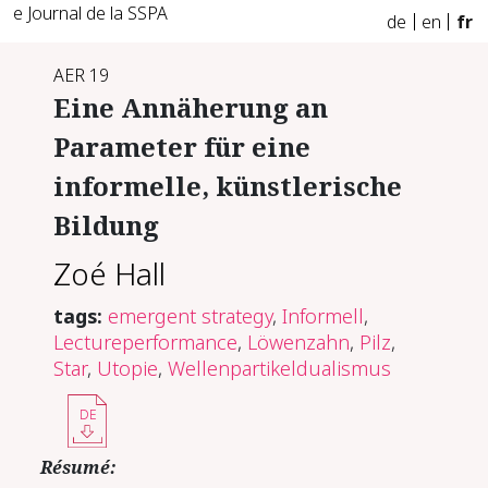
e Journal de la SSPA
de
en
fr
AER 19
Eine Annäherung an
Parameter für eine
informelle, künstlerische
Bildung
Zoé Hall
tags:
emergent strategy
,
Informell
,
Lectureperformance
,
Löwenzahn
,
Pilz
,
Star
,
Utopie
,
Wellenpartikeldualismus
DE
Résumé: