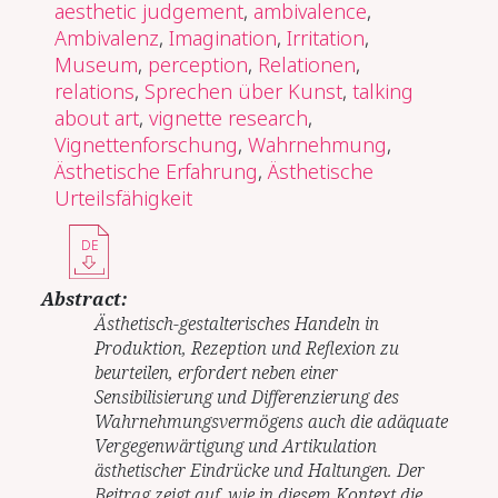
aesthetic judgement
,
ambivalence
,
Ambivalenz
,
Imagination
,
Irritation
,
Museum
,
perception
,
Relationen
,
relations
,
Sprechen über Kunst
,
talking
about art
,
vignette research
,
Vignettenforschung
,
Wahrnehmung
,
Ästhetische Erfahrung
,
Ästhetische
Urteilsfähigkeit
DE
Abstract:
Ästhetisch-gestalterisches Handeln in
Produktion, Rezeption und Reflexion zu
beurteilen, erfordert neben einer
Sensibilisierung und Differenzierung des
Wahrnehmungsvermögens auch die adäquate
Vergegenwärtigung und Artikulation
ästhetischer Eindrücke und Haltungen. Der
Beitrag zeigt auf, wie in diesem Kontext die