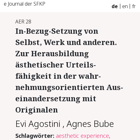
e Journal der SFKP
de
en
fr
AER 28
In-Bezug-Setzung von
Selbst, Werk und anderen.
Zur Heraus­bildung
ästhetischer Urteils­
fähigkeit in der wahr­
nehmungsorientierten Aus­
einander­setzung mit
Originalen
Evi Agostini
,
Agnes Bube
Schlagwörter:
aesthetic experience
,