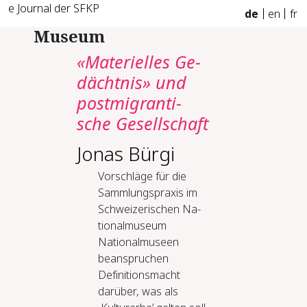
e Journal der SFKP
de
en
fr
Museum
«Ma­te­ri­el­les Ge­
dächt­nis» und
post­mi­gran­ti­
sche Ge­sell­schaft
Jonas Bürgi
Vor­schlä­ge für die
Samm­lungs­pra­xis im
Schwei­ze­ri­schen Na­
tio­nal­mu­seum
Nationalmuseen
beanspruchen
Definitionsmacht
darüber, was als