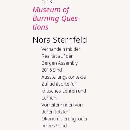
zur K...
Mu­se­um of
Burn­ing Ques­
tions
Nora Sternfeld
Verhandeln mit der
Realität auf der
Bergen Assembly
2016 Sind
Ausstellungskontexte
Zufluchtsorte für
kritisches Lehren und
Lernen,
Vorreiter*innen von
deren totaler
Ökonomisierung, oder
beides? Und...