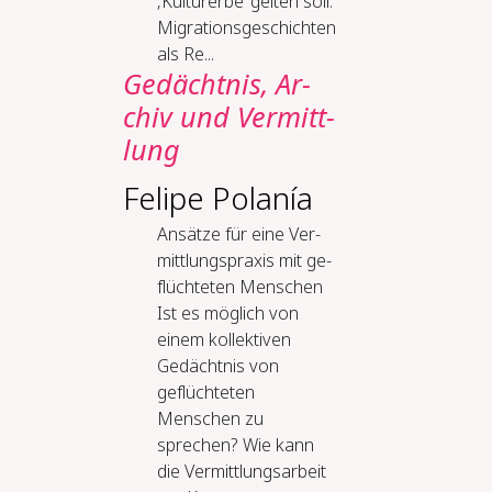
‚Kulturerbe’ gelten soll.
Migrationsgeschichten
als Re...
Ge­dächt­nis, Ar­
chiv und Ver­mitt­
lung
Felipe Polanía
An­sät­ze für ei­ne Ver­
mitt­lungs­pra­xis mit ge­
flüch­te­ten Men­schen
Ist es möglich von
einem kollektiven
Gedächtnis von
geflüchteten
Menschen zu
sprechen? Wie kann
die Vermittlungsarbeit