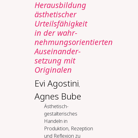
Heraus­bildung
ästhetischer
Urteils­fähigkeit
in der wahr­
nehmungsorientierten
Aus­einander­
setzung mit
Originalen
Evi Agostini
,
Agnes Bube
Ästhetisch-
gestalterisches
Handeln in
Produktion, Rezeption
und Reflexion zu