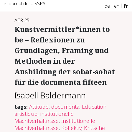
e Journal de la SSPA
de
en
fr
AER 25
Kunstvermittler*innen to
be – Reflexionen zu
Grundlagen, Framing und
Methoden in der
Ausbildung der sobat-sobat
für die documenta fifteen
Isabell Baldermann
tags:
Attitude
,
documenta
,
Education
artistique
,
institutionelle
Machtverhältnisse
,
Institutionelle
Machtverhältnisse
,
Kollektiv
,
Kritische