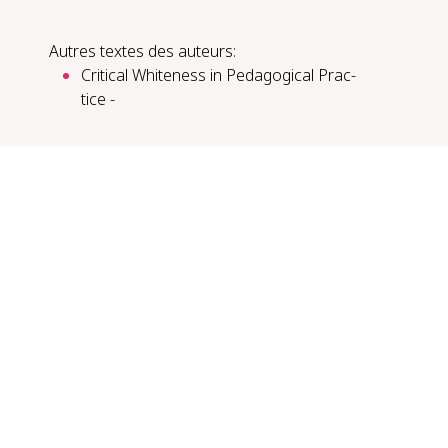
Autres textes des auteurs:
Crit­i­cal White­ness in Ped­a­gog­i­cal Prac­
tice -​