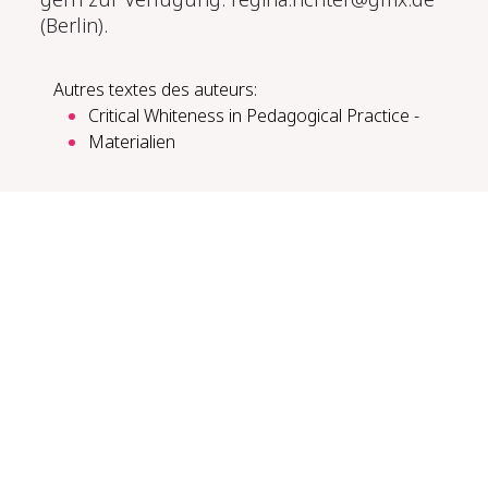
(Berlin).
Autres textes des auteurs:
Crit­i­cal White­ness in Ped­a­gog­i­cal Prac­tice -​
Materialien