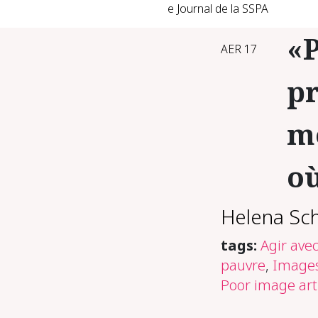
e Journal de la SSPA
«
AER 17
pr
mo
où
Helena Sc
tags:
Agir ave
pauvre
,
Image
Poor image art