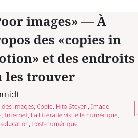
Poor images» — À
opos des «copies in
tion» et des endroits
 les trouver
hmidt
c des images
,
Copie
,
Hito Steyerl
,
Image
s
,
Internet
,
La littératie visuelle numérique
,
 education
,
Post-numérique