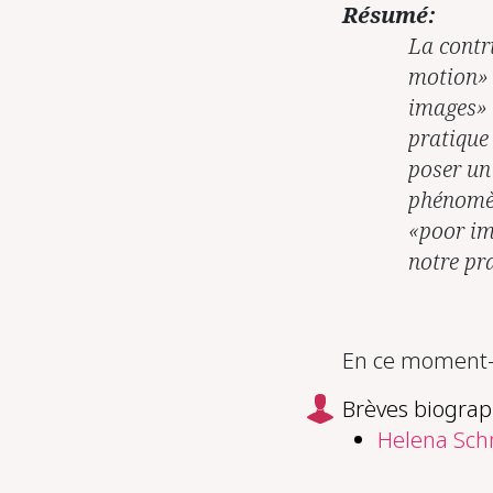
Résumé:
La contr
motion» 
images» (
pratique 
poser un
phénomèn
«poor im
notre pra
En ce moment-m
Brèves biograp
Helena Sch