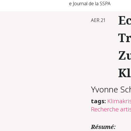
e Journal de la SSPA
E
AER 21
Tr
Z
K
Yvonne Sc
tags:
Klimakri
Recherche arti
Résumé: