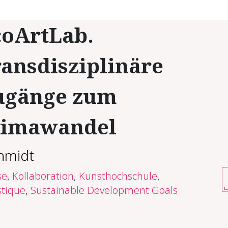
coArtLab.
ansdisziplinäre
ugänge zum
limawandel
hmidt
se
,
Kollaboration
,
Kunsthochschule
,
stique
,
Sustainable Development Goals