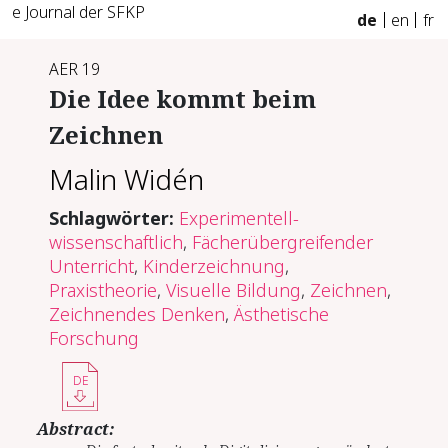
e Journal der SFKP
de
en
fr
AER 19
Die Idee kommt beim
Zeichnen
Malin Widén
Schlagwörter:
Experimentell-
wissenschaftlich
,
Fächerübergreifender
Unterricht
,
Kinderzeichnung
,
Praxistheorie
,
Visuelle Bildung
,
Zeichnen
,
Zeichnendes Denken
,
Ästhetische
Forschung
DE
Abstract: