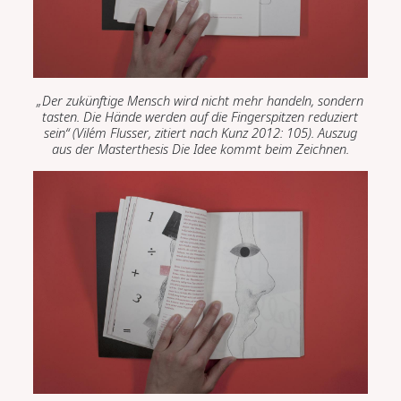
„Der zuk
ü
nftige Mensch wird nicht mehr handeln, sondern
tasten. Die H
ä
nde werden auf die Fingerspitzen reduziert
sein“ (
Vile
m Flusser, zitiert nach Kunz 2012:
105
). Auszug
aus der Masterthesis
Die Idee kommt beim Zeichnen.