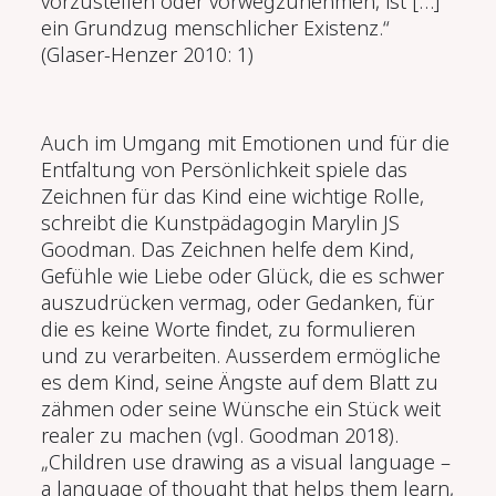
vorzustellen oder vorwegzunehmen, ist […]
ein Grundzug menschlicher Existenz.“
(Glaser-Henzer 2010: 1)
Auch im Umgang mit Emotionen und für die
Entfaltung von Pers
ö
nlichkeit spiele das
Zeichnen für das Kind eine wichtige Rolle,
schreibt die Kunstpädagogin Marylin JS
Goodman. Das Zeichnen helfe dem Kind,
Gefühle wie Liebe oder Glück, die es schwer
auszudrücken vermag, oder Gedanken, für
die es keine Worte findet, zu formulieren
und zu verarbeiten. Ausserdem erm
ö
gliche
es dem Kind, seine
Ä
ngste auf dem Blatt zu
zähmen oder seine Wünsche ein Stück weit
realer zu machen (vgl. Goodman 2018).
„Children use drawing as a visual language –
a language of thought that helps them learn,