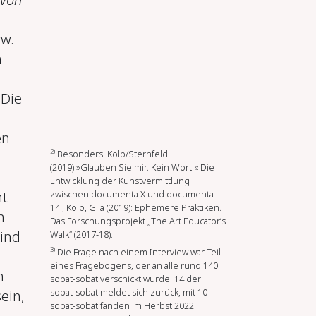
zw.
n
 Die
en
2)
Besonders: Kolb/Sternfeld
(2019):»Glauben Sie mir. Kein Wort.« Die
Entwicklung der Kunstvermittlung
zwischen documenta X und documenta
nt
14., Kolb, Gila (2019): Ephemere Praktiken.
n
Das Forschungsprojekt „The Art Educator’s
sind
Walk“ (2017-18).
3)
Die Frage nach einem Interview war Teil
eines Fragebogens, der an alle rund 140
n
sobat-sobat verschickt wurde. 14 der
sobat-sobat meldet sich zurück, mit 10
ein,
sobat-sobat fanden im Herbst 2022