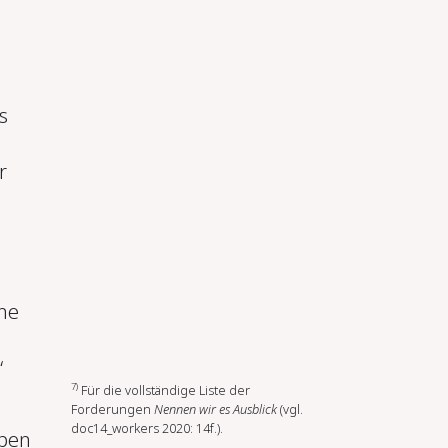
s
r
ne
“
7)
Für die vollständige Liste der
Forderungen
Nennen wir es Ausblick
(vgl.
doc14_workers 2020: 14f.).
open