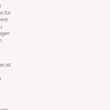
i
s für
 mit
u
ngen
n
s ist
h
 von