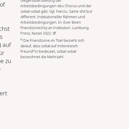
Gegenüberstellung der
of
Arbeitsbedingungen des Chorus und der
sobat-sobat gibt. Vgl. hierzu: Same shit but
different. Institutioneller Rahmen und
Arbeitsbedingungen. In: Ever Been
chst
Friendzoned by an Institution. Lumbung
Press, Kassel 2022: 8f.
s
6)
Die Friendzone im Titel bezieht sich
) auf
darauf, dass sobat auf indonesisch
Freund*in bedeutet, sobat-sobat
ür
bezeichnet die Mehrzahl.
e zu
e
ert