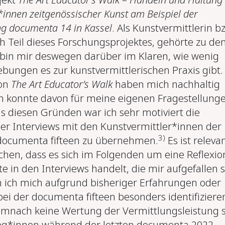
*innen zeitgenössischer Kunst am Beispiel der
ng documenta 14 in Kassel
. Als Kunstvermittlerin b
h Teil dieses Forschungsprojektes, gehörte zu de
bin mir deswegen darüber im Klaren, wie wenig
ebungen es zur kunstvermittlerischen Praxis gibt.
von
The Art Educator’s Walk
haben mich nachhaltig
h konnte davon für meine eigenen Fragestellung
s diesen Gründen war ich sehr motiviert die
der Interviews mit den Kunstvermittler*innen der
3)
documenta fifteen zu übernehmen.
Es ist releva
chen, dass es sich im Folgenden um eine Reflexio
e in den Interviews handelt, die mir aufgefallen 
 ich mich aufgrund bisheriger Erfahrungen oder
bei der documenta fifteen besonders identifiziere
demnach keine Wertung der Vermittlungsleistung s
leg*innen während der letzten documenta 2022