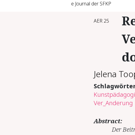
e Journal der SFKP
Re
AER 25
Ve
do
Jelena Too
Schlagwörte
Kunstpädagogi
Ver_Anderung
Abstract:
Der Beit