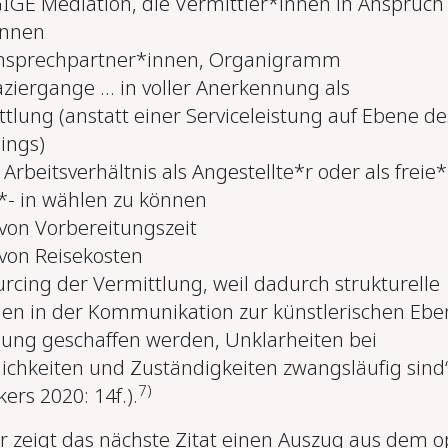
GE Mediation, die Vermittler*innen in Anspruch
nnen
nsprechpartner*innen, Organigramm
ziergange ... in voller Anerkennung als
tlung (anstatt einer Serviceleistung auf Ebene de
ings)
Arbeitsverhältnis als Angestellte*r oder als freie*
*- in wählen zu können
von Vorbereitungszeit
von Reisekosten
rcing der Vermittlung, weil dadurch strukturelle
en in der Kommunikation zur künstlerischen Ebe
lung geschaffen werden, Unklarheiten bei
ichkeiten und Zuständigkeiten zwangsläufig sind
7)
ers 2020: 14f.).
zeigt das nächste Zitat einen Auszug aus dem 