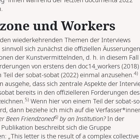
.
dzone und Workers
h den wiederkehrenden Themen der Interviews
 sinnvoll sich zunächst die offiziellen Äusserunge
onen der Kunstvermittelnden, d. h. in diesem Fall
orderungen von erstens den doc14_workers (2018)
4)
 Teil der sobat-sobat (2022) einmal anzusehen.
n ausgehe, dass sich zentrale Aspekte der Intervi
obat bereits in den offizielleren Forderungen des
5)
eichnen.
Wenn hier von einem Teil der sobat-so
rd, dann beziehe ich mich auf die Verfasser*inne
6)
er Been Friendzoned
by an Institution?
In der
Publikation beschreibt sich die Gruppe
 „This letter is the result of a complex collective