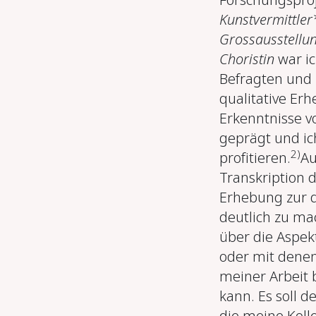
Kunstvermittler
Grossausstellu
Choristin
war ic
Befragten und 
qualitative Erh
Erkenntnisse 
geprägt und ic
2)
profitieren.
Au
Transkription 
Erhebung zur 
deutlich zu ma
über die Aspekt
oder mit denen
meiner Arbeit 
kann. Es soll 
die meine Kol