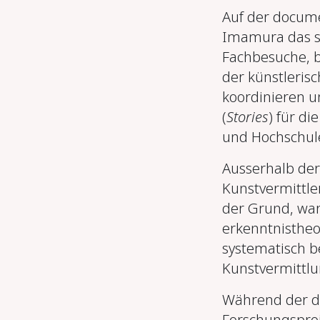
Auf der docume
Imamura das st
Fachbesuche, b
der künstleris
koordinieren u
(
Stories
) für d
und Hochschul
Ausserhalb der
Kunstvermittler
der Grund, war
erkenntnistheo
systematisch b
Kunstvermittlu
Während der do
Forschungspro