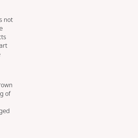
s not
e
cts
art
e
hrown
g of
rged