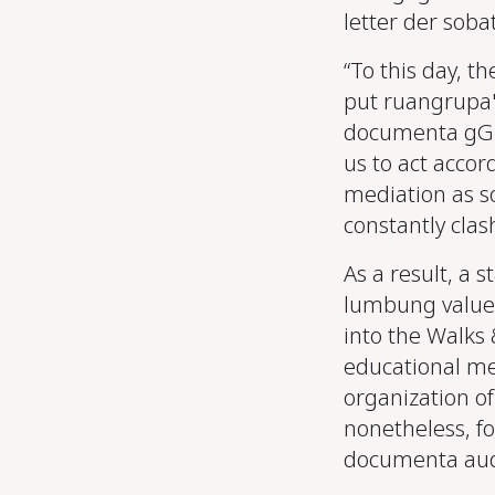
letter der soba
“To this day, 
put ruangrupa's
documenta gGmb
us to act accor
mediation as s
constantly clas
As a result, a 
lumbung values
into the Walks
educational me
organization of
nonetheless, fo
documenta aud