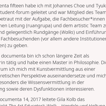
nta fifteen habe ich mit Johannes Choe und Tyuk
udent-forum geleitet und war Mitglied des Team
etraut mit der Aufgabe, die Fachbesucher*innen
chen Leitung (ruangrupa) und dem artistic Team z
nd gelegentlich Rundgänge (
Walks
) und Einführu
ie Fachbesuchenden (vor allem andere Institutione
en) zu geben.
 documenta bin ich schon längere Zeit als
in tätig und habe einen Master in Philosophie. Die
um ich mich mit Kunstvermittlung aus einer
retischen Perspektive auseinandersetze und mic
esonders die Wissensvermittlung in der
ng sowie deren Dysfunktionen interessieren.
cumenta 14, 2017 leitete Gila Kolb das
jekt
The Art Educator’s Walk – Handeln und Haltung