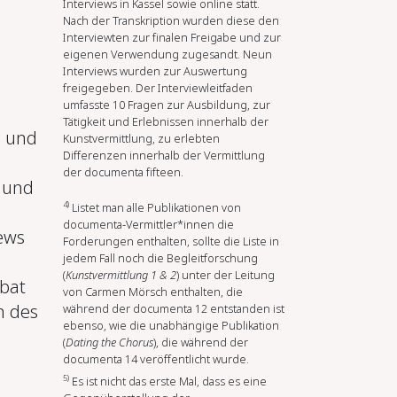
Interviews in Kassel sowie online statt.
Nach der Transkription wurden diese den
Interviewten zur finalen Freigabe und zur
eigenen Verwendung zugesandt. Neun
Interviews wurden zur Auswertung
freigegeben. Der Interviewleitfaden
umfasste 10 Fragen zur Ausbildung, zur
Tätigkeit und Erlebnissen innerhalb der
n und
Kunstvermittlung, zu erlebten
Differenzen innerhalb der Vermittlung
der documenta fifteen.
 und
4)
Listet man alle Publikationen von
documenta-Vermittler*innen die
ews
Forderungen enthalten, sollte die Liste in
jedem Fall noch die Begleitforschung
(
Kunstvermittlung 1 & 2
) unter der Leitung
bat
von Carmen Mörsch enthalten, die
n des
während der documenta 12 entstanden ist
ebenso, wie die unabhängige Publikation
(
Dating the Chorus
), die während der
documenta 14 veröffentlicht wurde.
5)
Es ist nicht das erste Mal, dass es eine