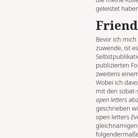
geleistet haben
Frien
Bevor ich mic
zuwende, ist es
Selbstpublikati
publizierten F
zweitens einem
Wobei ich davo
mit den sobat-s
open letters
abz
geschrieben wi
open letters
Ev
gleichnamigen 
folgendermaßen: