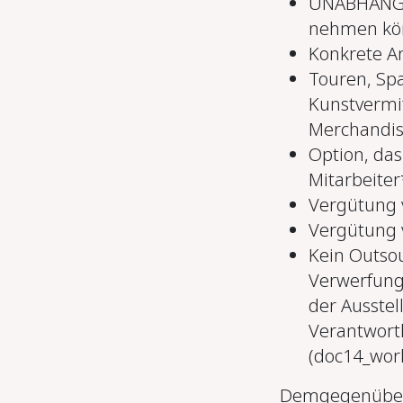
UNABHÄNGI
nehmen kö
Konkrete A
Touren, Spa
Kunstvermit
Merchandis
Option, das 
Mitarbeiter
Vergütung 
Vergütung 
Kein Outsou
Verwerfung
der Ausstel
Verantwortl
(doc14_work
Demgegenüber 