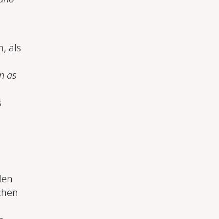
, als
n as
n
s
den
chen