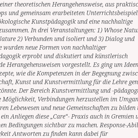
 einer theoretischen Herangehensweise, aus praktis
s und gemeinsam erarbeiteten Unterrichtsbeispiel
 ökologische Kunstpädagogik und eine nachhaltige
zusammen. In drei Veranstaltungen: 1) Whose Natu
ature 2) Verbunden und isoliert und 3) Dialog und
 wurden neue Formen von nachhaltiger
agogik erprobt und diskutiert und künstlerisch
de Herangehensweisen vorgestellt. Es ging um Idee
epte, wie die Kompetenzen in der Begegnung zwis
haft, Kunst und Kunstvermittlung für die Lehre gen
önnte. Der Bereich Kunstvermittlung und -pädagog
ie Möglichkeit, Verbindungen herzustellen im Umga
ren Lebewesen und neue Gemeinschaften zu bilden
r ein Anliegen diese „Care“- Praxis auch in Gremien 
en Bedingungen sichtbar zu machen. Response-Abil
gkeit Antworten zu finden kann dabei für