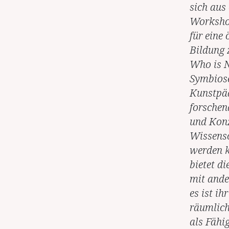
sich aus
Workshop
für eine
Bildung 
Who is N
Symbiose
Kunstpäd
forschen
und Konz
Wissensc
werden k
bietet d
mit ande
es ist ih
räumlich
als Fähi