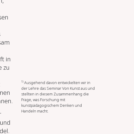
n,
sen
s
nsam
t in
e zu
1)
Ausgehend davon entwickelten wir in
t
der Lehre das Seminar Von Kunst aus und
nnen
stellten in diesem Zusammenhang die
Frage, was Forschung mit
nnen.
kunstpädagogischem Denken und
Handeln macht.
r
 und
del.