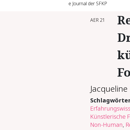
e Journal der SFKP
Re
AER 21
D
kü
F
Jacquelin
Schlagwörte
Erfahrungswis
Künstlerische 
Non-Human
,
R