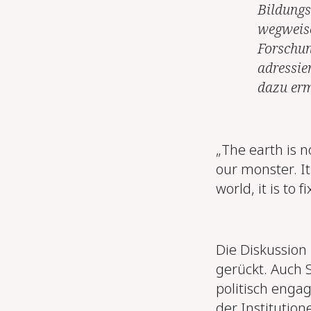
Bildungs
wegweise
Forschun
adressie
dazu erm
„The earth is n
our monster. It 
world, it is to f
Die Diskussion
gerückt. Auch
politisch engag
der Institution