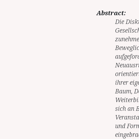
Abstract:
Die Disk
Gesellsc
zunehmen
Beweglic
aufgefor
Neuausri
orientie
ihrer ei
Baum, Do
Weiterbi
sich an 
Veransta
und Form
eingebra