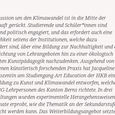
ussion um den Klimawandel ist in die Mitte der
haft gerückt. Studierende und Schüler*innen sind
d politisch engagiert, und das erfordert auch eine
hkeit seitens der Institutionen, welche dazu
dert sind, über eine Bildung zur Nachhaltigkeit und 
chtung von Lehrangeboten hin zu einer ökologisch
rten Kunstpädagogik nachzudenken. Ausgehend von
genen künstlerisch forschenden Praxis hat Jacqueline
zentin am Studiengang Art Education der HKB ein
ldung zu Kunst und Klimawandel entworfen, welch
BG-Lehrpersonen des Kanton Berns richtete. In drei
ltungen wurden experimentelle Herangehensweisen
ate erprobt, wie die Thematik an der Sekundarstuf
cht werden kann. Das Weiterbildungsangebot setzt