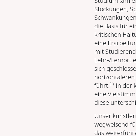
Studium ‚am ei
Stockungen, S
Schwankungen 
die Basis für e
kritischen Halt
eine Erarbeitu
mit Studierend
Lehr-/Lernort 
sich geschloss
horizontaleren
1)
führt.
In der k
eine Vielstimmi
diese untersch
Unser künstler
wegweisend fü
das weiterführ