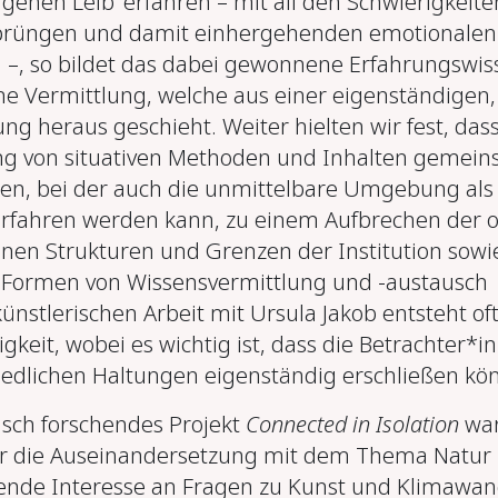
genen Leib‘ erfahren – mit all den Schwierigkeite
prüngen und damit einhergehenden emotionalen
–, so bildet das dabei gewonnene Erfahrungswis
ine Vermittlung, welche aus einer eigenständigen,
ung heraus geschieht. Weiter hielten wir fest, das
ng von situativen Methoden und Inhalten gemei
en, bei der auch die unmittelbare Umgebung als
erfahren werden kann, zu einem Aufbrechen der of
enen Strukturen und Grenzen der Institution sowi
 Formen von Wissensvermittlung und -austausch
ünstlerischen Arbeit mit Ursula Jakob entsteht of
gkeit, wobei es wichtig ist, dass die Betrachter*i
iedlichen Haltungen eigenständig erschließen kö
isch forschendes Projekt
Connected in Isolation
wa
r die Auseinandersetzung mit dem Thema Natur
ende Interesse an Fragen zu Kunst und Klimawan