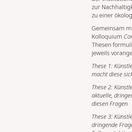
zur Nachhaltig
zu einer ökolo
Gemeinsam mit 
Kolloquium
Con
Thesen formuli
jeweils vorange
These 1: Künstl
macht diese sic
These 2: Künstl
aktuelle, dring
diesen Fragen.
These 3: Künstl
dringende Frag