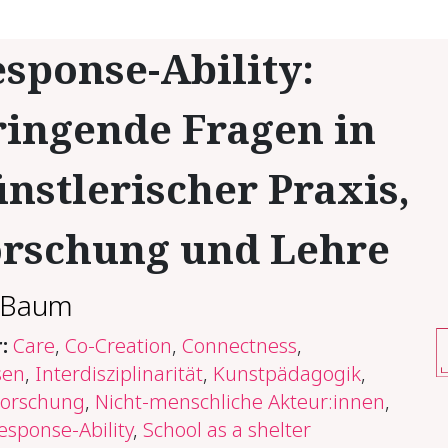
sponse-Ability:
ringende Fragen in
nstlerischer Praxis,
orschung und Lehre
e Baum
r:
Care
,
Co-Creation
,
Connectness
,
sen
,
Interdisziplinarität
,
Kunstpädagogik
,
Forschung
,
Nicht-menschliche Akteur:innen
,
esponse-Ability
,
School as a shelter