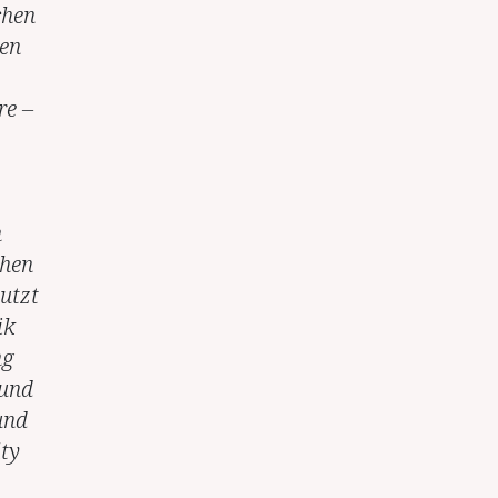
chen
en
re –
n
chen
utzt
ik
ng
 und
und
ty