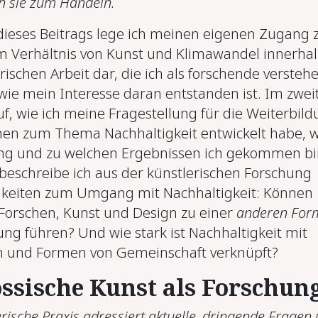
n sie zum Handeln.
 dieses Beitrags lege ich meinen eigenen Zugang 
 Verhältnis von Kunst und Klimawandel innerha
ischen Arbeit dar, die ich als forschende verstehe
 wie mein Interesse daran entstanden ist. Im zwei
auf, wie ich meine Fragestellung für die Weiterbil
en zum Thema Nachhaltigkeit entwickelt habe, w
ing und zu welchen Ergebnissen ich gekommen bi
 beschreibe ich aus der künstlerischen Forschung
hkeiten zum Umgang mit Nachhaltigkeit: Können
 Forschen, Kunst und Design zu einer
anderen For
ng führen? Und wie stark ist Nachhaltigkeit mit
en und Formen von Gemeinschaft verknüpft?
ssische Kunst als Forschun
erische Praxis adressiert aktuelle, dringende Fragen