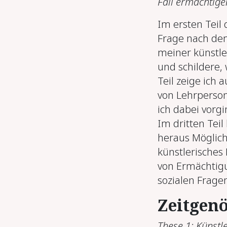
Fall ermächtige
Im ersten Teil
Frage nach dem
meiner künstler
und schildere,
Teil zeige ich 
von Lehrperson
ich dabei vorg
Im dritten Teil
heraus Möglic
künstlerisches
von Ermächtigu
sozialen Frag
Zeitgenö
These 1: Künstl