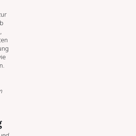
zur
lb
,
ten
dung
ie
n.
m
g
 und