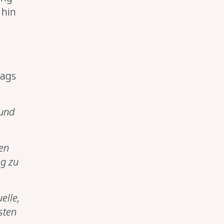
 hin
rags
 und
en
ng zu
elle,
sten