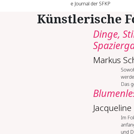
e Journal der SFKP
Künstlerische 
Dinge, S
Spazierga
Markus Sc
Sowohl
werde
Das ge
Blumenle
Jacquelin
Im Fo
anfan
und D