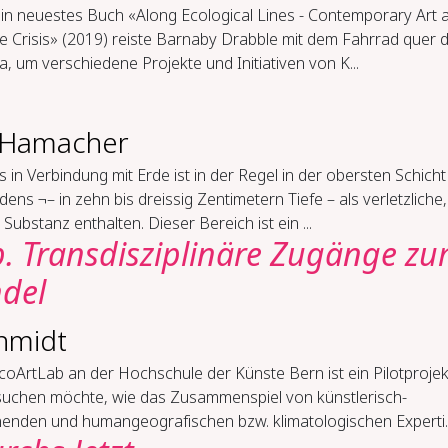
ein neuestes Buch «Along Ecological Lines - Contemporary Art 
e Crisis» (2019) reiste Barnaby Drabble mit dem Fahrrad quer 
, um verschiedene Projekte und Initiativen von K...
e Hamacher
in Verbindung mit Erde ist in der Regel in der obersten Schicht
ens ¬– in zehn bis dreissig Zentimetern Tiefe – als verletzliche,
e Substanz enthalten. Dieser Bereich ist ein ...
. Transdisziplinäre Zugänge z
del
hmidt
oArtLab an der Hochschule der Künste Bern ist ein Pilotprojek
suchen möchte, wie das Zusammenspiel von künstlerisch-
henden und humangeografischen bzw. klimatologischen Experti..