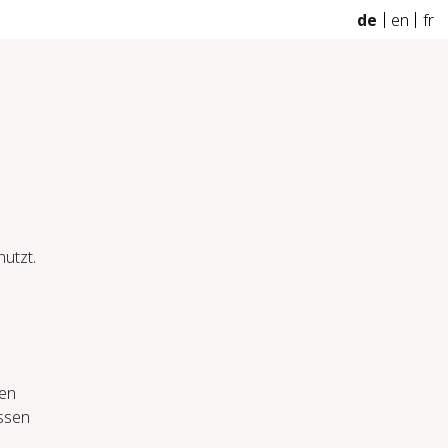
de
en
fr
utzt.
den
ssen