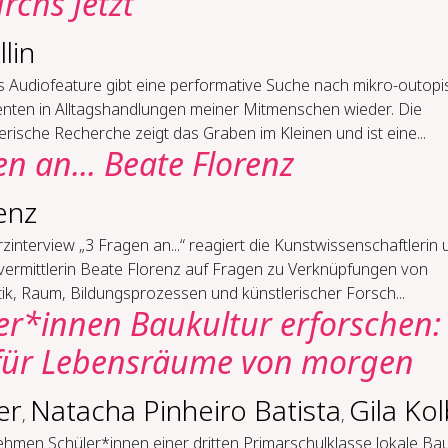
rchs Jetzt
lin
s Audiofeature gibt eine performative Suche nach mikro-outop
ten in Alltagshandlungen meiner Mitmenschen wieder. Die
erische Recherche zeigt das Graben im Kleinen und ist eine...
en an... Beate Florenz
enz
zinterview „3 Fragen an...“ reagiert die Kunstwissenschaftlerin 
vermittlerin Beate Florenz auf Fragen zu Verknüpfungen von
ik, Raum, Bildungsprozessen und künstlerischer Forsch...
er*innen Baukultur erforschen:
 für Lebensräume von morgen
er
Natacha Pinheiro Batista
Gila Kol
,
,
hmen Schüler*innen einer dritten Primarschulklasse lokale Bau