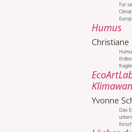
Für s
Climat
Europa
Humus
Christian
Humus 
Erdbod
fragil
EcoArtLab
Klimawan
Yvonne Sc
Das Ec
unter
forsc