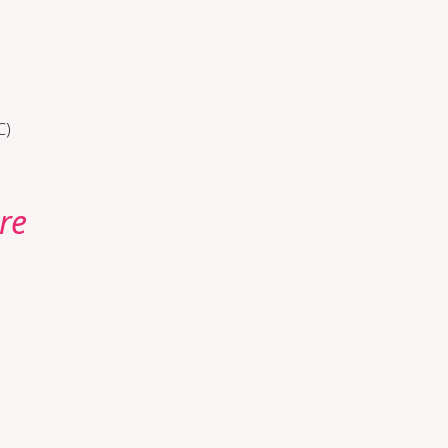
C)
re