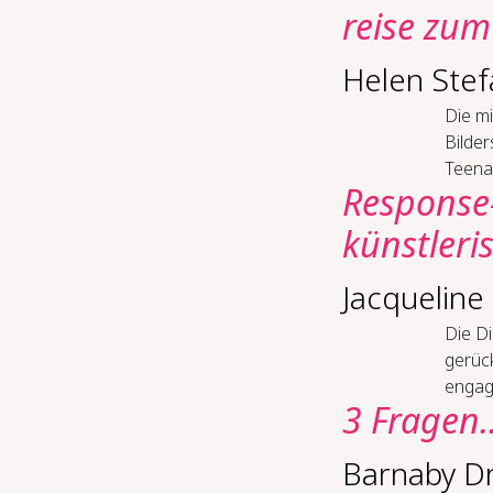
reise zum 
Helen Stef
Die mi
Bilder
Teena
Response-
künstleri
Jacquelin
Die Di
gerüc
engagi
3 Fragen.
Barnaby D