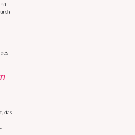
and
durch
 des
um
t, das
.