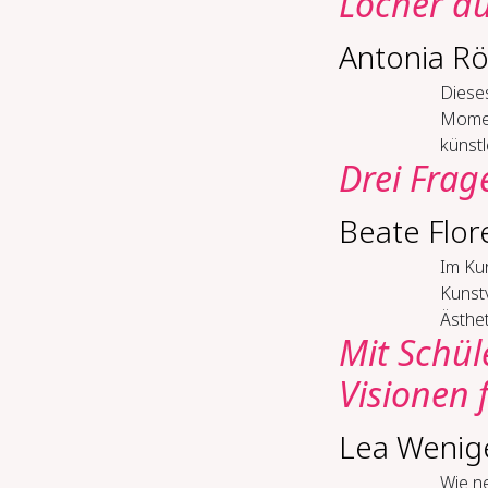
Löcher du
Antonia Röl
Diese
Momen
künstl
Drei Frag
Beate Flor
Im Kur
Kunst
Ästhet
Mit Schül
Visionen
Lea Wenig
Wie ne