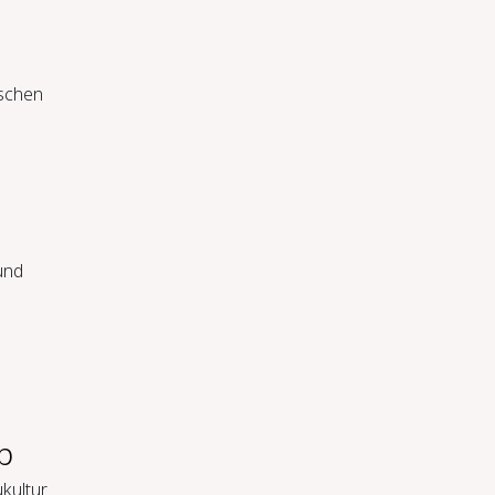
ischen
und
b
kultur