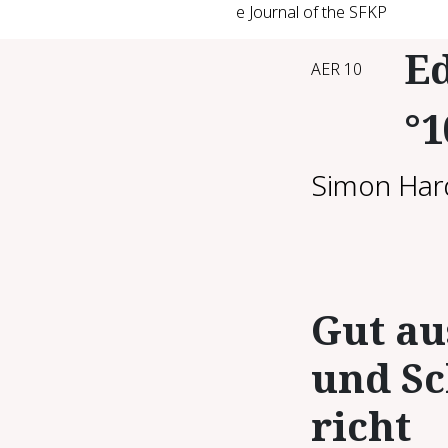
e Journal of the SFKP
Ed
AER 10
°1
Simon Har
Gut au
und Sc
richt