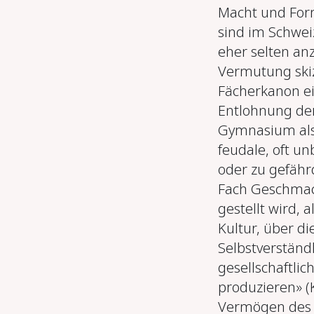
Macht und Form 
sind im Schwei
eher selten an
Vermutung ski
Fächerkanon ei
Entlohnung der
Gymnasium als s
feudale, oft u
oder zu gefähr
Fach Geschmac
gestellt wird, 
Kultur, über di
Selbstverständ
gesellschaftlic
produzieren» (
Vermögen des 