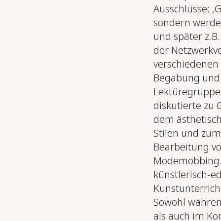
Ausschlüsse: ‚
sondern werden
und später z.B
der Netzwerkve
verschiedenen 
Begabung und s
Lektüregruppen
diskutierte zu
dem ästhetisch
Stilen und zum
Bearbeitung vo
Modemobbing. 
künstlerisch-e
Kunstunterrich
Sowohl während
als auch im Kon