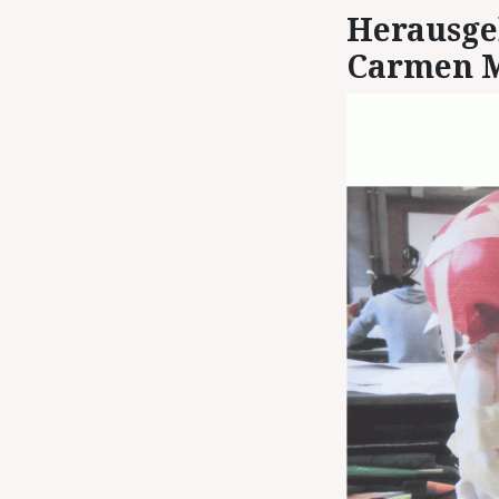
Her­aus­ge
Car­men 