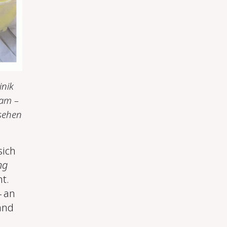
inik
 am –
sehen
ich
ng
t.
4 an
and