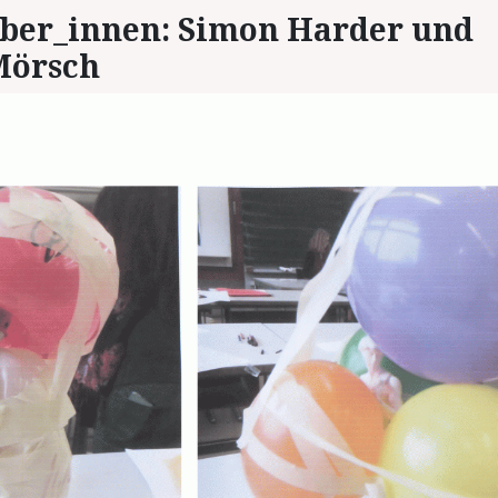
­ber_in­nen: Si­mon Har­der und
Mörsch