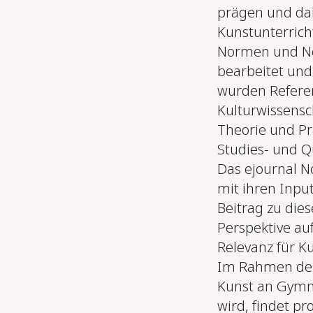
prägen und dab
Kunstunterric
Normen und No
bearbeitet un
wurden Refere
Kulturwissensch
Theorie und Pra
Studies- und Q
Das ejournal No
mit ihren Input
Beitrag zu die
Perspektive a
Relevanz für K
Im Rahmen der 
Kunst an Gymn
wird, findet p