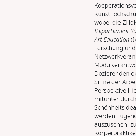
Kooperationsve
Kunsthochschule
wobei die ZHdK
Departement Ku
Art Education
(I
Forschung und 
Netzwerkveran
Modulverantwor
Dozierenden 
Sinne der Arbei
Perspektive Hie
mitunter durc
Schönheitsideal
werden. Jugend
auszusehen: zu
Körperpraktike