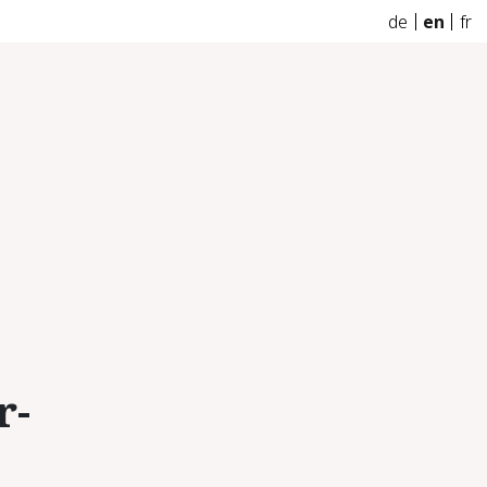
de
en
fr
r­