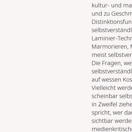
kultur- und ma
und zu Geschma
Distinktionsfu
selbstverständ
Laminier-Techn
Marmorieren, M
meist selbstve
Die Fragen, we
selbstverständl
auf wessen Kost
Vielleicht werd
scheinbar selb
in Zweifel zie
spricht, wer d
sichtbar werde
medienkritisch