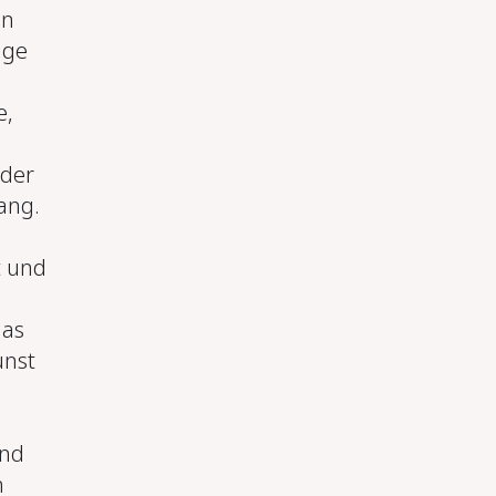
en
ige
e,
 der
ang.
t und
das
unst
und
n