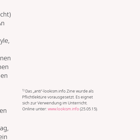
cht)
An
yle,
onen
hen
len
1)
Das „anti“-lookism.info.Zine wurde als
Pflichtlektüre vorausgesetzt. Es eignet
sich zur Verwendung im Unterricht.
Online unter:
www.lookism.info
(25.05.15).
den
ag,
ein