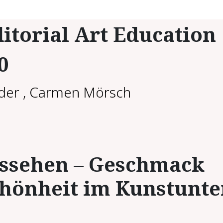
itorial Art Education
0
der
,
Carmen Mörsch
s­se­hen – Ge­schmack
hön­heit im Kunstun­te