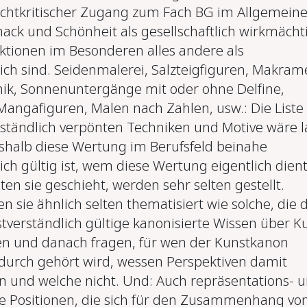
chtkritischer Zugang zum Fach BG im Allgemein
ck und Schönheit als gesellschaftlich wirkmächt
nktionen im Besonderen alles andere als
lich sind. Seidenmalerei, Salzteigfiguren, Makram
ik, Sonnenuntergänge mit oder ohne Delfine,
angafiguren, Malen nach Zahlen, usw.: Die Liste
rständlich verpönten Techniken und Motive wäre l
shalb diese Wertung im Berufsfeld beinahe
ich gültig ist, wem diese Wertung eigentlich dien
en sie geschieht, werden sehr selten gestellt.
en sie ähnlich selten thematisiert wie solche, die 
stverständlich gültige kanonisierte Wissen über K
hen und danach fragen, für wen der Kunstkanon
adurch gehört wird, wessen Perspektiven damit
n und welche nicht. Und: Auch repräsentations- 
e Positionen, die sich für den Zusammenhang vo