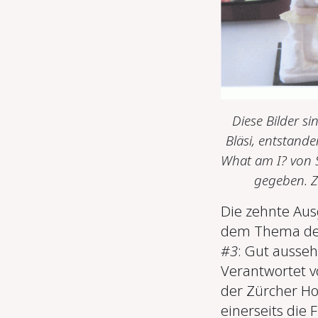
Diese Bilder s
Bläsi, entstand
What am I?
von 
gegeben. Z
Die zehnte Aus
dem Thema der
#3
: Gut ausse
Verantwortet 
der Zürcher Ho
einerseits die