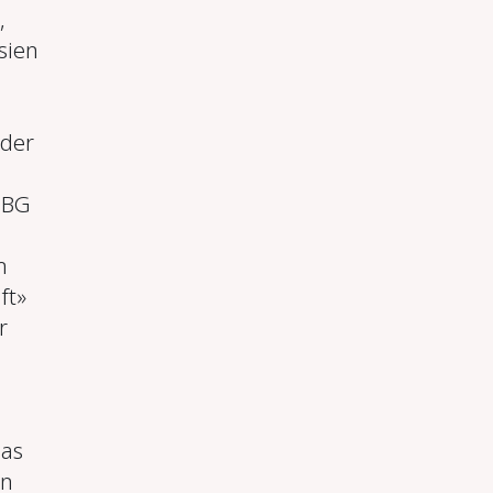
,
sien
 der
r BG
m
ft»
r
das
en