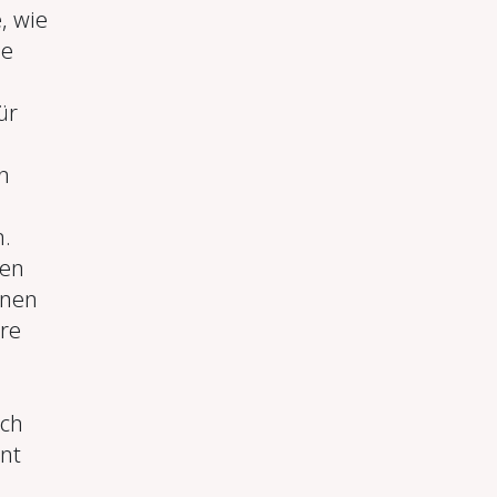
, wie
he
ür
n
n.
nen
inen
re
ach
nt