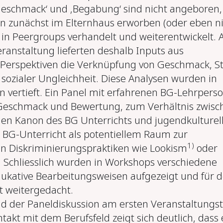
Geschmack‘ und ‚Begabung‘ sind nicht angeboren,
 zunächst im Elternhaus erworben (oder eben ni
. in Peergroups verhandelt und weiterentwickelt. 
ranstaltung lieferten deshalb Inputs aus
Perspektiven die Verknüpfung von Geschmack, St
ozialer Ungleichheit. Diese Analysen wurden in
 vertieft. Ein Panel mit erfahrenen BG-Lehrpers
 Geschmack und Bewertung, zum Verhältnis zwisc
en Kanon des BG Unterrichts und jugendkulturel
 BG-Unterricht als potentiellem Raum zur
1)
n Diskriminierungspraktiken wie Lookism
oder
Schliesslich wurden in Workshops verschiedene
dukative Bearbeitungsweisen aufgezeigt und für 
t weitergedacht.
 der Paneldiskussion am ersten Veranstaltungst
takt mit dem Berufsfeld zeigt sich deutlich, dass 