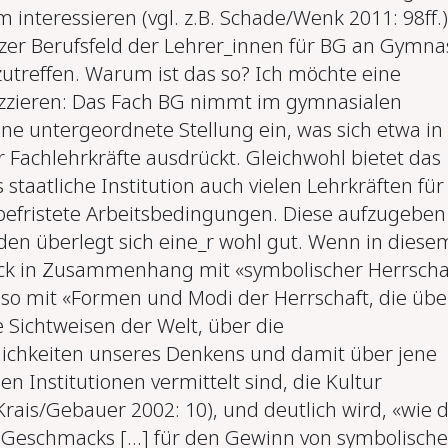
interessieren (vgl. z.B. Schade/Wenk 2011: 98ff.)
zer Berufsfeld der Lehrer_innen für BG an Gymna
zutreffen. Warum ist das so? Ich möchte eine
zzieren: Das Fach BG nimmt im gymnasialen
ne untergeordnete Stellung ein, was sich etwa in
 Fachlehrkräfte ausdrückt. Gleichwohl bietet das
taatliche Institution auch vielen Lehrkräften fü
nbefristete Arbeitsbedingungen. Diese aufzugeben
den überlegt sich eine_r wohl gut. Wenn in diese
k in Zusammenhang mit «symbolischer Herrscha
also mit «Formen und Modi der Herrschaft, die übe
e Sichtweisen der Welt, über die
lichkeiten unseres Denkens und damit über jene
hen Institutionen vermittelt sind, die Kultur
Krais/Gebauer 2002: 10), und deutlich wird, «wie 
Geschmacks […] für den Gewinn von symbolisch