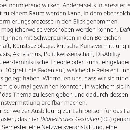
ei normierend wirken. Andererseits interessierte
ht zu einem Raum werden kann, in dem ebensolc
rmierungsprozesse in den Blick genommen,
d möglicherweise verschoben werden können. Daf
nt_innen mit Schwerpunkten in den Bereichen
aft, Kunstsoziologie, kritische Kunstvermittlung i
xis, Aktivismus, Politikwissenschaft, DisAbility
ueer-feministische Theorie oder Kunst eingelade
. 10 greift die Fäden auf, welche die Referent_in
s gelegt haben. Wir freuen uns, dass wir sie für e
sem ejournal gewinnen konnten, in welchem sie ih
uf das Thema zu lesen geben und dadurch dessen
unstvermittlung greifbar machen.
Schweizer Ausbildung zur Lehrperson für das F
asien, das hier
Bildnerisches Gestalten
(BG) genan
ro Semester eine Netzwerkveranstaltung, eine