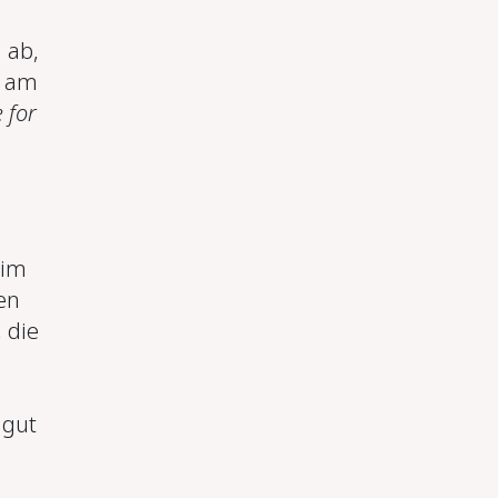
 ab,
s am
e for
 im
en
 die
 gut
d