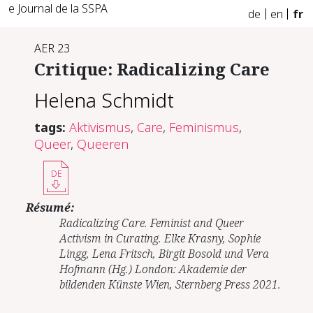
e Journal de la SSPA
de
en
fr
AER 23
Critique: Radicalizing Care
Helena Schmidt
tags:
Aktivismus
,
Care
,
Feminismus
,
Queer
,
Queeren
DE
Résumé:
Radicalizing Care. Feminist and Queer
Activism in Curating. Elke Krasny, Sophie
Lingg, Lena Fritsch, Birgit Bosold und Vera
Hofmann (Hg.) London: Akademie der
bildenden Künste Wien, Sternberg Press 2021.