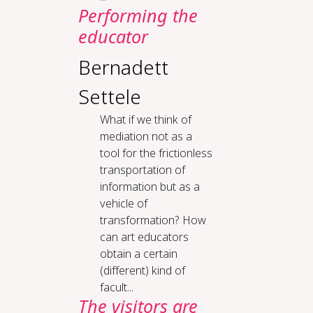
Per­form­ing the
ed­u­ca­tor
Bernadett
Settele
What if we think of
mediation not as a
tool for the frictionless
transportation of
information but as a
vehicle of
transformation? How
can art educators
obtain a certain
(different) kind of
facult...
The vis­i­tors are