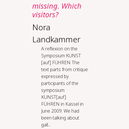
miss­ing. Which
vis­i­tors?
Nora
Landkammer
A re­flex­ion on the
Sym­po­sium KUN­ST
[auf] FÜHREN The
text parts from critique
expressed by
participants of the
symposium
KUNST[auf]
FÜHREN in Kassel in
June 2009: We had
been talking about
gall...