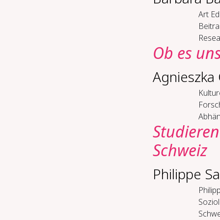
Art Ed
Beitra
Resear
Ob es uns 
Agnieszka
Kul­tu­
Forsch
Abhäng
Stu­die­re
Schweiz
Philippe S
Phili
Soziol
Schwei