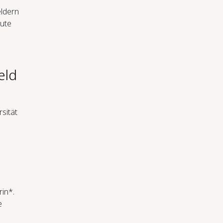
eldern
tute
eld
sität
rin*.
e