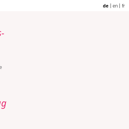
de
en
fr
s­
e
ug