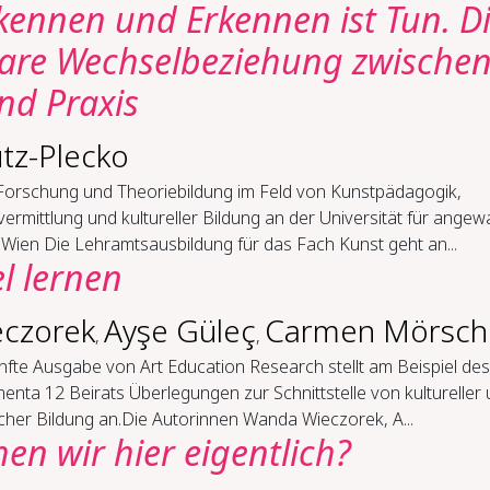
­ken­nen und Er­ken­nen ist Tun. D
a­re Wech­sel­be­zie­hung zwi­sche
nd Pra­xis
tz-Plecko
Forschung und Theoriebildung im Feld von Kunstpädagogik,
ermittlung und kultureller Bildung an der Universität für ange
Wien Die Lehramtsausbildung für das Fach Kunst geht an...
l ler­nen
czorek
Ayşe Güleç
Carmen Mörsch
,
,
nfte Ausgabe von Art Education Research stellt am Beispiel des
nta 12 Beirats Überlegungen zur Schnittstelle von kultureller
scher Bildung an.Die Autorinnen Wanda Wieczorek, A...
n wir hier ei­gent­lich?