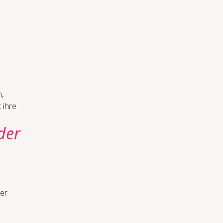
n,
 ihre
 der
der