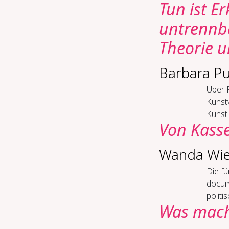
Tun ist Er
un­trenn­b
Theo­rie u
Barbara Pu
Über 
Kunstv
Kunst 
Von Kas­se
Wanda Wie
Die fü
docume
politi
Was ma­che