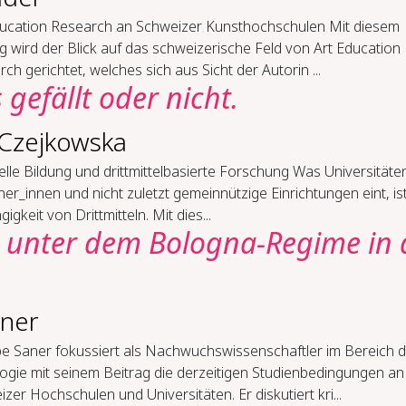
u­ca­ti­on Re­se­arch an Schwei­zer Kunst­hoch­schu­len Mit diesem
g wird der Blick auf das schweizerische Feld von Art Education
ch gerichtet, welches sich aus Sicht der Autorin ...
ge­fällt oder nicht.
 Czejkowska
rel­le Bil­dung und dritt­mit­tel­ba­sier­te For­schung Was Universitäte
er_innen und nicht zuletzt gemeinnützige Einrichtungen eint, ist
igkeit von Drittmitteln. Mit dies...
n un­ter dem Bo­lo­gna-​Re­gime in
aner
ppe Saner fokussiert als Nachwuchswissenschaftler im Bereich 
ogie mit seinem Beitrag die derzeitigen Studienbedingungen an
zer Hochschulen und Universitäten. Er diskutiert kri...