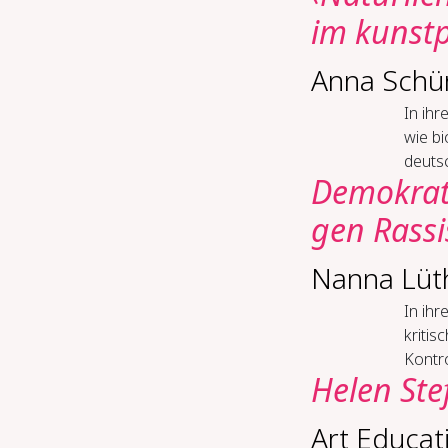
im kunst
Anna Schü
In ih
wie b
deuts
De­mo­kra­
gen Ras­s
Nanna Lüt
In ihr
kritis
Kontro
Helen Ste
Art Educat