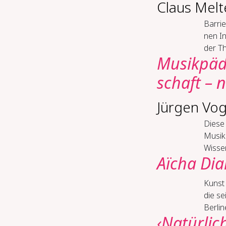
Claus Melt
Bar­rie
nen In
der Th
Mu­sik­päd­
schaft – 
Jürgen Vog
Diese
Musik
Wissen
Aïcha Dia
Kunst |
die s
Berlin
‹Natürlic