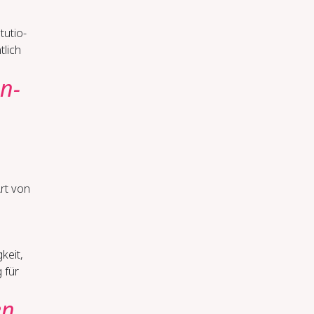
tu­tio­
tlich
en­
rt von
­keit,
 für
en