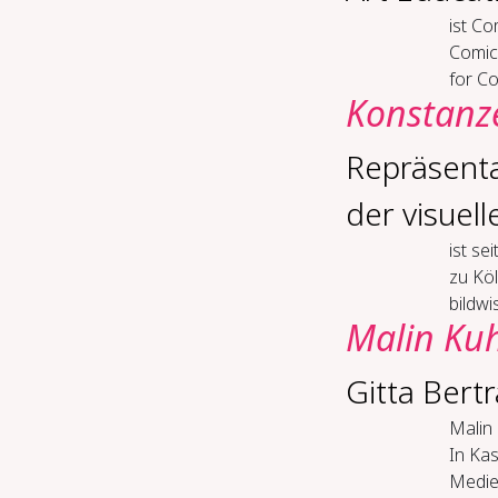
ist Co
Comic,
for Co
Konstanz
Repräsenta
der visuel
ist se
zu Köl
bildwi
Malin Ku
Gitta Bert
Malin 
In Kas
Medien