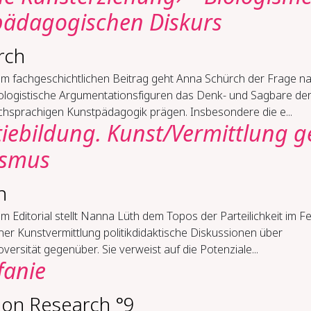
pädagogischen Diskurs
rch
rem fachgeschichtlichen Beitrag geht Anna Schürch der Frage na
iologistische Argumentationsfiguren das Denk- und Sagbare de
chsprachigen Kunstpädagogik prägen. Insbesondere die e...
tie­bil­dung. Kunst/Ver­mitt­lung g
is­mus
h
em Editorial stellt Nanna Lüth dem Topos der Parteilichkeit im Fe
cher Kunstvermittlung politikdidaktische Diskussionen über
versität gegenüber. Sie verweist auf die Potenziale...
fanie
ion Research °9