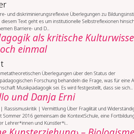
er
­re-​ und dis­kri­mi­nie­rungs­re­fle­xi­ve Über­le­gun­gen zu Bil­dungs­in­sti­
 diesem Text geht es um institutionelle Selbstreflexionen hinsich
emen Barriere- und D...
ago­gik als kri­ti­sche Kul­tur­wis­s
noch ein­mal
t
 metatheoretischen Überlegungen über den Status der
pädagogischen Forschung behandeln die Frage, was für eine A
schaft Musikpädagogik sei. Es wird festgestellt, dass sie sich...
llo und Danja Erni
 Ras­sis­mus­kri­tik | Ver­mitt­lung Über Fra­gi­li­tät und Wi­der­stän­dig
eit Sommer 2016 gemeinsam die KontextSchule, eine Fortbildung
er Lehrer*innen und Künstler*i...
he Kunsterziehung› – Biologism