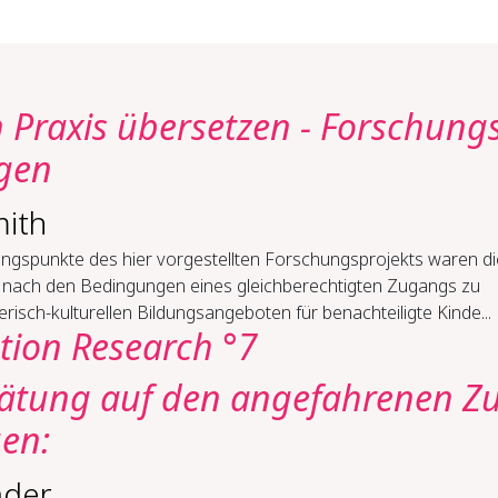
n Pra­xis über­set­zen -​ For­schung
­gen
mith
ngspunkte des hier vorgestellten Forschungsprojekts waren di
 nach den Bedingungen eines gleichberechtigten Zugangs zu
erisch-kulturellen Bildungsangeboten für benachteiligte Kinde...
tion Research °7
ä­tung auf den an­ge­fah­re­nen Z
gen:
ader