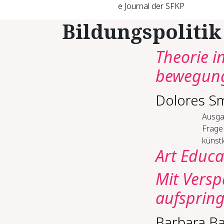
e Journal der SFKP
Bildungspolitik
Theo­rie i
be­we­gun
Dolores S
Ausga
Frage
künstl
Art Educa
Mit Ver­sp
auf­sprin­
Barbara B