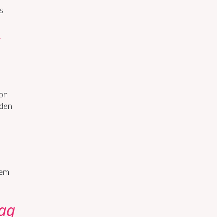
s
­
ion
 den
sem
tag