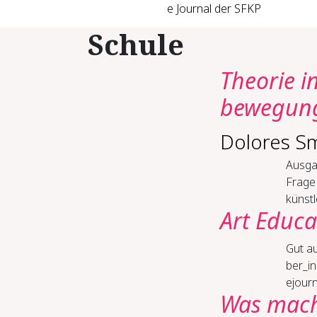
e Journal der SFKP
Schule
Theo­rie i
be­we­gun
Dolores S
Ausga
Frage
künstl
Art Educa
Gut au
ber_i
ejourn
Was ma­che