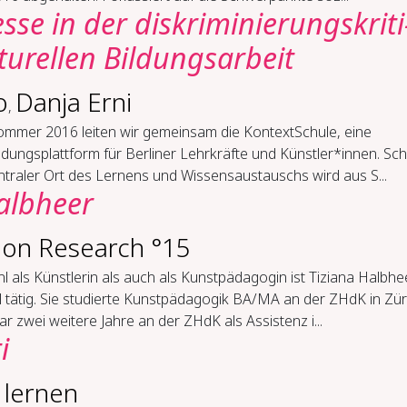
s­se in der dis­kri­mi­nie­rungs­kri­ti
u­rel­len Bil­dungs­ar­beit
o
Danja Erni
,
Sommer 2016 leiten wir gemeinsam die KontextSchule, eine
ldungsplattform für Berliner Lehrkräfte und Künstler*innen. Sch
ntraler Ort des Lernens und Wissensaustauschs wird aus S...
albheer
ion Research °15
 als Künstlerin als auch als Kunstpädagogin ist Tiziana Halbhe
l tätig. Sie studierte Kunstpädagogik BA/MA an der ZHdK in Zür
r zwei weitere Jahre an der ZHdK als Assistenz i...
i
 ler­nen