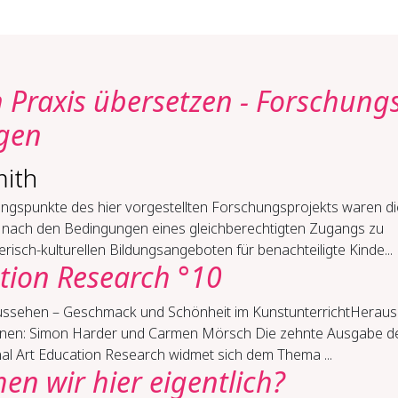
n Pra­xis über­set­zen -​ For­schung
­gen
mith
ngspunkte des hier vorgestellten Forschungsprojekts waren di
 nach den Bedingungen eines gleichberechtigten Zugangs zu
erisch-kulturellen Bildungsangeboten für benachteiligte Kinde...
tion Research °10
s­se­hen – Ge­schmack und Schön­heit im Kunstun­ter­richtHer­aus
n­nen: Si­mon Har­der und Car­men Mörsch Die zehnte Ausgabe d
al Art Education Research widmet sich dem Thema ...
n wir hier ei­gent­lich?