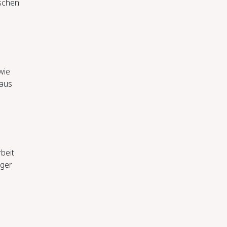
ischen
wie
 aus
­beit
iger