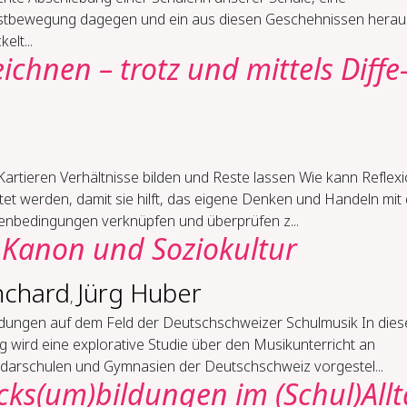
stbewegung dagegen und ein aus diesen Geschehnissen herau
elt...
eich­nen – trotz und mit­tels Dif­fe
r
ar­tie­ren Ver­hält­nis­se bil­den und Res­te las­sen Wie kann Reflex
tet werden, damit sie hilft, das eigene Denken und Handeln mit
nbedingungen verknüpfen und überprüfen z...
Ka­non und So­zio­kul­tur
anchard
Jürg Huber
,
­dun­gen auf dem Feld der Deutsch­schwei­zer Schul­mu­sik In die
g wird eine explorative Studie über den Musikunterricht an
darschulen und Gymnasien der Deutschschweiz vorgestel...
ks(um)bil­dun­gen im (Schul)All­