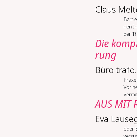
Claus Melt
Bar­rie
nen In
der Th
Die kom­pli
rung
Büro trafo.
Pra­xen
Vor n
Vermit
AUS MIT 
Eva Lause
oder 
versuc