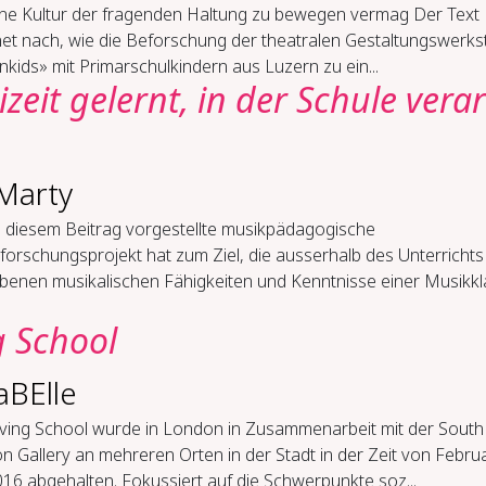
­ne Kul­tur der fra­gen­den Hal­tung zu be­we­gen ver­mag Der Text
net nach, wie die Beforschung der theatralen Gestaltungswerkst
nkids» mit Primarschulkindern aus Luzern zu ein...
­zeit ge­lernt, in der Schu­le ver­ar
Marty
n diesem Beitrag vorgestellte musikpädagogische
forschungsprojekt hat zum Ziel, die ausserhalb des Unterrichts
benen musikalischen Fähigkeiten und Kenntnisse einer Musikk
g School
aBElle
iving School wurde in London in Zusammenarbeit mit der South
 Gallery an mehreren Orten in der Stadt in der Zeit von Februa
016 abgehalten. Fokussiert auf die Schwerpunkte soz...