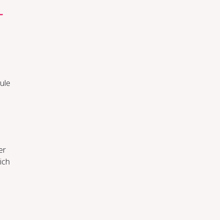
­
ule
er
ich