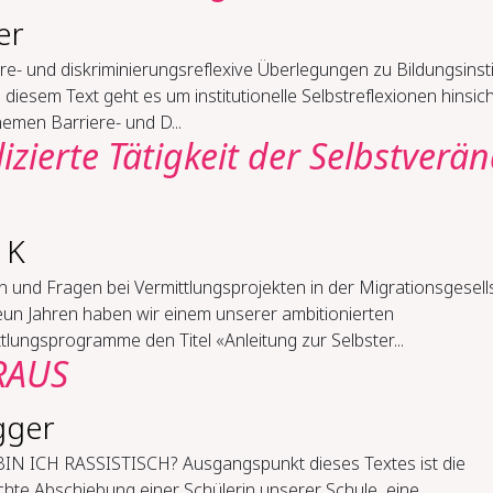
er
­re-​ und dis­kri­mi­nie­rungs­re­fle­xi­ve Über­le­gun­gen zu Bil­dungs­in­sti­
 diesem Text geht es um institutionelle Selbstreflexionen hinsich
emen Barriere- und D...
­zier­te Tä­tig­keit der Selbst­ver­än
 K
 und Fra­gen bei Ver­mitt­lungs­pro­jek­ten in der Mi­gra­ti­ons­ge­sell
eun Jahren haben wir einem unserer ambitionierten
tlungsprogramme den Titel «Anleitung zur Selbster...
RAUS
gger
BIN ICH RAS­SIS­TISCH? Ausgangspunkt dieses Textes ist die
hte Abschiebung einer Schülerin unserer Schule, eine