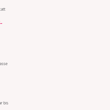
att
­
lasse
r bis