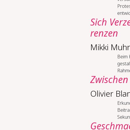
Prote
entwick
Sich Ver­z
ren­zen
Mikki Muh
Beim K
gestal
Rahme
Zwi­schen 
Olivier Bl
Er­kun
Beitra
Sekun
Ge­schmac