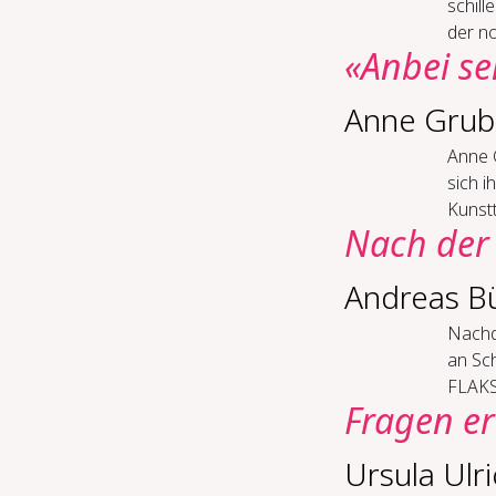
schill
der no
«An­bei se
Anne Grub
Anne G
sich i
Kunstt
Nach der Re
Andreas Bü
Nach­d
an Sch
FLAKS-
Fra­gen er
Ursula Ulr