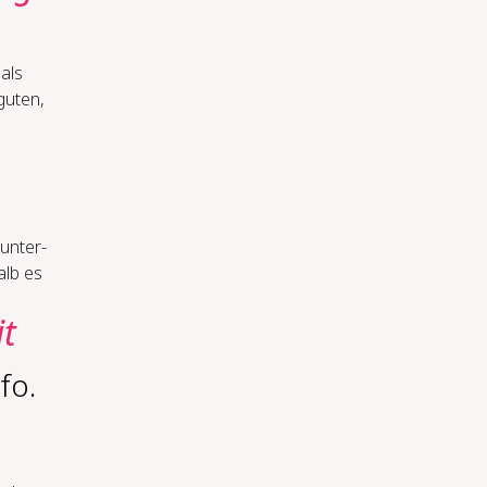
als
guten,
un­ter­
alb es
it
fo.