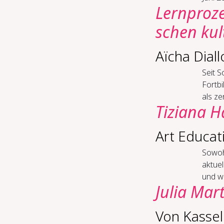
Lern­pro­ze
schen kul­t
Aïcha Diall
Seit 
Fortbi
als ze
Tiziana H
Art Educat
Sowohl
aktuel
und wa
Julia Mart
Von Kas­sel