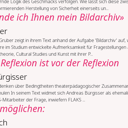
ernde Logik des Geschmacks verfolgen. Wie lässt sich diese zw
rmierenden Herstellung von Sicherheit einerseits un...
n­de ich Ih­nen mein Bild­ar­chiv»
er
ruber zeigt in ihrem Text anhand der Aufgabe 'Bildarchiv' auf, 
hre im Studium entwickelte Aufmerksamkeit für Fragestellungen
heorie, Cultural Studies und Kunst mit ihrer P...
­fle­xi­on ist vor der Re­fle­xi­on
rgisser
en­ken über Be­dingt­hei­ten thea­ter­päd­ago­gi­scher Zu­sam­men­ar
u­len In seinem Text widmet sich Andreas Bürgisser als ehemal
Mitarbeiter der Frage, inwiefern FLAKS ...
­mög­li­chen:
ich