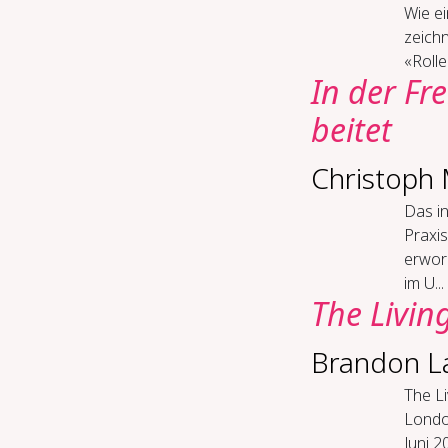
Wie ei
zeich
«Rolle
In der Frei
bei­tet
Christoph 
Das i
Praxis
erwor
im U...
The Liv­in
Brandon L
The L
London
Juni 2