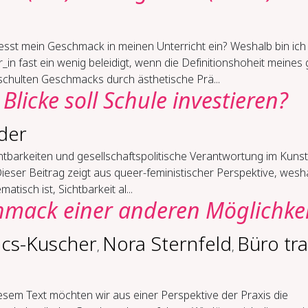
iesst mein Geschmack in meinen Unterricht ein? Weshalb bin ich 
_in fast ein wenig beleidigt, wenn die Definitionshoheit meines 
schulten Geschmacks durch ästhetische Prä...
Bli­cke soll Schu­le in­ves­tie­ren?
der
t­bar­kei­ten und ge­sell­schafts­po­li­ti­sche Ver­ant­wor­tung im Kunst
Dieser Beitrag zeigt aus queer-feministischer Perspektive, wesh
matisch ist, Sichtbarkeit al...
mack ei­ner an­de­ren Mög­lich­ke
ics-Kuscher
Nora Sternfeld
Büro tra
,
,
esem Text möchten wir aus einer Perspektive der Praxis die