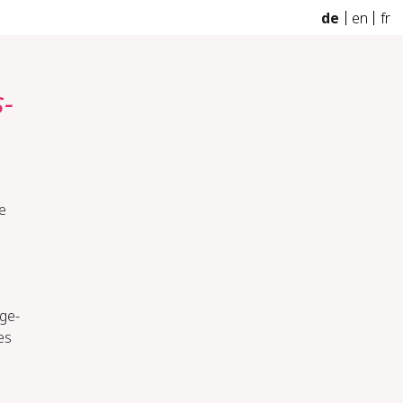
de
en
fr
s­
e
­ge­
es