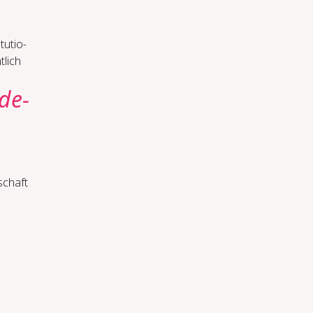
tu­tio­
tlich
­de­
­schaft