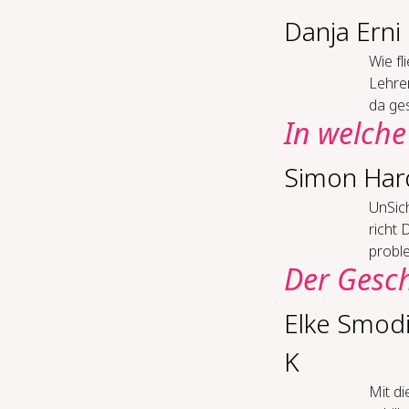
Danja Erni
Wie fl
Lehrer
da ge
In wel­che 
Simon Har
Un­Sich
richt 
proble
Der Ge­sch
Elke Smod
K
Mit di