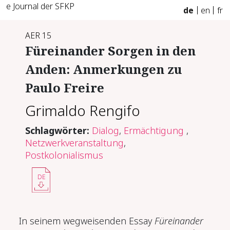
e Journal der SFKP
de
en
fr
AER 15
Für­ein­an­der Sor­gen in den
An­den: An­mer­kun­gen zu
Pau­lo Frei­re
Grimaldo Rengifo
Schlagwörter:
Dialog
,
Ermächtigung
,
Netzwerkveranstaltung
,
Postkolonialismus
DE
In seinem wegweisenden Essay
Fü
reinander