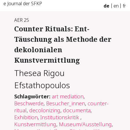
e Journal der SFKP
de
en
fr
AER 25
Counter Rituals: Ent-
Täuschung als Methode der
dekolonialen
Kunstvermittlung
Thesea Rigou
Efstathopoulos
Schlagwörter:
art mediation
,
Beschwerde
,
Besucher_innen
,
counter-
ritual
,
decolonizing
,
documenta
,
Exhibition
,
Institutionskritik
,
Kunstvermittlung
,
Museum/Ausstellung
,