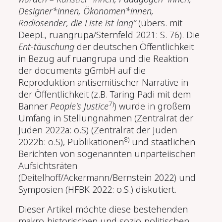
Designer*innen, Ökonomen*innen,
Radiosender, die Liste ist lang”
(übers. mit
DeepL, ruangrupa/Sternfeld 2021: S. 76)
.
Die
Ent-täuschung
der deutschen Öffentlichkeit
in Bezug auf ruangrupa und die Reaktion
der documenta gGmbH auf die
Reproduktion antisemitischer Narrative in
der Öffentlichkeit (z.B. Taring Padi mit dem
7)
Banner
People's Justice
) wurde in großem
Umfang in Stellungnahmen (Zentralrat der
Juden 2022a: o.S) (Zentralrat der Juden
8)
2022b: o.S), Publikationen
und staatlichen
Berichten von sogenannten unparteiischen
Aufsichtsräten
(Deitelhoff/Ackermann/Bernstein 2022) und
Symposien (HFBK 2022: o.S.) diskutiert.
Dieser Artikel möchte diese bestehenden
makro-historischen und sozio-politischen