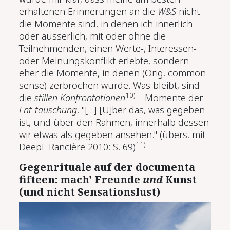
erhaltenen Erinnerungen an die
W&S
nicht
die Momente sind, in denen ich innerlich
oder äusserlich, mit oder ohne die
Teilnehmenden, einen Werte-, Interessen-
oder Meinungskonflikt erlebte, sondern
eher die Momente, in denen (Orig. common
sense) zerbrochen wurde. Was bleibt, sind
10)
die
stillen Konfrontationen
– Momente der
Ent-täuschung
. "[...] [Ü]ber das, was gegeben
ist, und über den Rahmen, innerhalb dessen
wir etwas als gegeben ansehen." (übers. mit
11)
DeepL Rancière 2010: S. 69)
Gegenrituale auf der documenta
fifteen: mach' Freunde
und
Kunst
(und nicht Sensationslust)