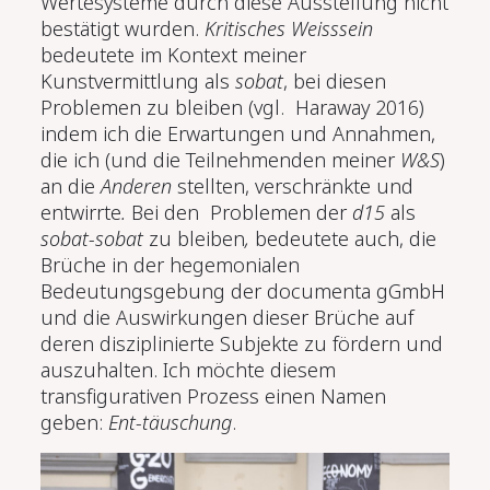
Wertesysteme durch diese Ausstellung nicht
bestätigt wurden.
Kritisches Weisssein
bedeutete im Kontext meiner
Kunstvermittlung als
sobat
, bei diesen
Problemen zu bleiben (vgl.
Haraway 2016)
indem ich die Erwartungen und Annahmen,
die ich (und die Teilnehmenden meiner
W&S
)
an die
Anderen
stellten, verschränkte und
entwirrte
.
Bei den Problemen der
d15
als
sobat-sobat
zu bleiben
,
bedeutete auch, die
Brüche in der hegemonialen
Bedeutungsgebung der documenta gGmbH
und die Auswirkungen dieser Brüche auf
deren disziplinierte Subjekte zu fördern und
auszuhalten. Ich möchte diesem
transfigurativen Prozess einen Namen
geben:
Ent-täuschung
.