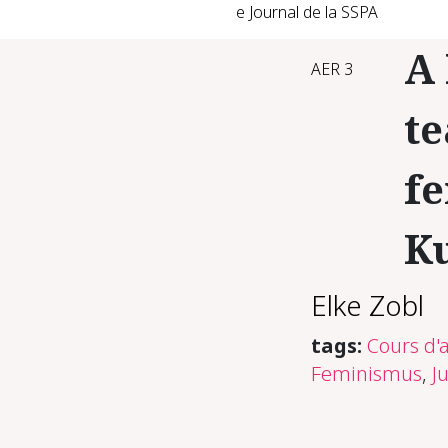
e Journal de la SSPA
A 
AER 3
te
fe
Ku
Elke Zobl
tags:
Cours d'a
Feminismus
,
J