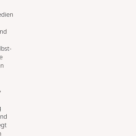
edien
und
bst-
e
en
»
g
und
egt
n