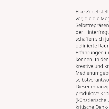
Elke Zobel stel
vor, die die Mög
Selbstrepräsen
der Hinterfrag
schaffen sich 
definierte Räu
Erfahrungen un
können. In der
kreative und kr
Medienumgebung
selbstverantwo
Dieser emanzip
produktive Kri
(künstlerische
kritische Denk