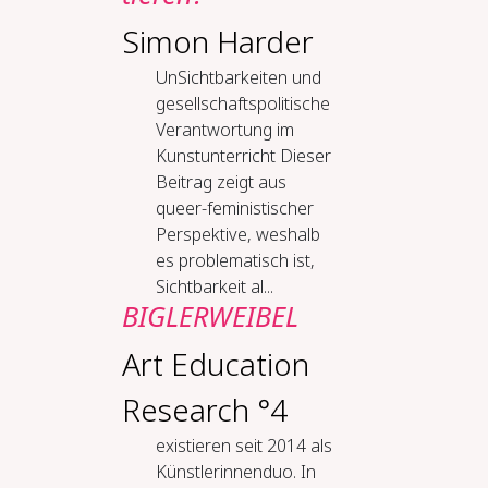
Simon Harder
Un­Sicht­bar­kei­ten und
ge­sell­schafts­po­li­ti­sche
Ver­ant­wor­tung im
Kunstun­ter­richt Dieser
Beitrag zeigt aus
queer-feministischer
Perspektive, weshalb
es problematisch ist,
Sichtbarkeit al...
BIGLERWEIBEL
Art Education
Research °4
existieren seit 2014 als
Künstlerinnenduo. In