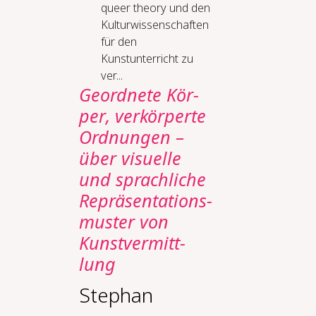
queer theory und den
Kulturwissenschaften
für den
Kunstunterricht zu
ver...
Ge­ord­ne­te Kör­
per, ver­kör­per­te
Ord­nun­gen –
über vi­su­el­le
und sprach­li­che
Re­prä­sen­ta­ti­ons­
mus­ter von
Kunst­ver­mitt­
lung
Stephan