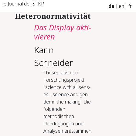
e Journal der SFKP
de
en
fr
Heteronormativität
Das Dis­play ak­ti­
vie­ren
Karin
Schneider
The­sen aus dem
Forschung­spro­jekt
"sci­ence with all sens­
es -​ sci­ence and gen­
der in the mak­ing" Die
folgenden
methodischen
Überlegungen und
Analysen entstammen