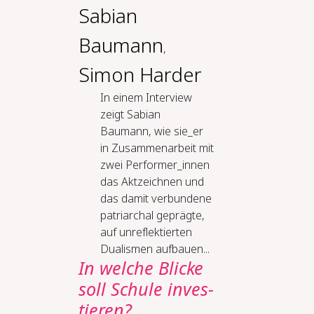
Sabian
Baumann
,
Simon Harder
In einem Interview
zeigt Sabian
Baumann, wie sie_er
in Zusammenarbeit mit
zwei Performer_innen
das Aktzeichnen und
das damit verbundene
patriarchal geprägte,
auf unreflektierten
Dualismen aufbauen...
In wel­che Bli­cke
soll Schu­le in­ves­
tie­ren?