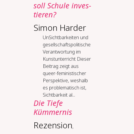
soll Schu­le in­ves­
tie­ren?
Simon Harder
Un­Sicht­bar­kei­ten und
ge­sell­schafts­po­li­ti­sche
Ver­ant­wor­tung im
Kunstun­ter­richt Dieser
Beitrag zeigt aus
queer-feministischer
Perspektive, weshalb
es problematisch ist,
Sichtbarkeit al...
Die Tiefe
Kümmernis
Rezension
,