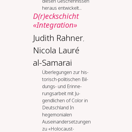
diesen Geschehnissen
heraus entwickelt...
D(r)eck­schicht
«In­te­gra­ti­on»
Judith Rahner
,
Nicola Lauré
al-Samarai
Über­le­gun­gen zur his­
to­risch-​po­li­ti­schen Bil­
dungs-​ und Er­in­ne­
rungs­ar­beit mit Ju­
gend­li­chen of Co­lor in
Deutsch­land In
hegemonialen
Auseinandersetzungen
zu «Holocaust-