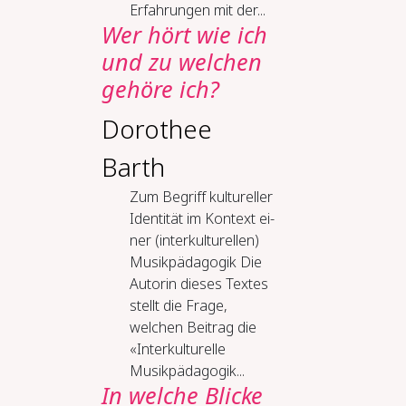
Erfahrungen mit der...
Wer hört wie ich
und zu wel­chen
ge­hö­re ich?
Dorothee
Barth
Zum Be­griff kul­tu­rel­ler
Iden­ti­tät im Kon­text ei­
ner (in­ter­kul­tu­rel­len)
Mu­sik­päd­ago­gik Die
Autorin dieses Textes
stellt die Frage,
welchen Beitrag die
«Interkulturelle
Musikpädagogik...
In wel­che Bli­cke