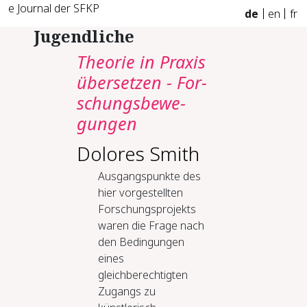
e Journal der SFKP
de
en
fr
Jugendliche
Theo­rie in Pra­xis
über­set­zen -​ For­
schungs­be­we­
gun­gen
Dolores Smith
Ausgangspunkte des
hier vorgestellten
Forschungsprojekts
waren die Frage nach
den Bedingungen
eines
gleichberechtigten
Zugangs zu