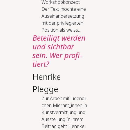
Workshopkonzept
Der Text möchte eine
Auseinandersetzung
mit der privilegierten
Position als weiss...
Be­tei­ligt wer­den
und sicht­bar
sein. Wer pro­fi­
tiert?
Henrike
Plegge
Zur Ar­beit mit ju­gend­li­
chen Mi­grant_in­nen in
Kunst­ver­mitt­lung und
Aus­stel­lung In ihrem
Beitrag geht Henrike