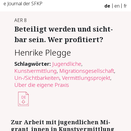
e Journal der SFKP
de
en
fr
AER 8
Be­tei­ligt wer­den und sicht­
bar sein. Wer pro­fi­tiert?
Henrike Plegge
Schlagwörter:
Jugendliche
,
Kunstvermittlung
,
Migrationsgesellschaft
,
Un-/Sichtbarkeiten
,
Vermittlungsprojekt
,
Über die eigene Praxis
DE
Zur Ar­beit mit ju­gend­li­chen Mi­
grant_in­nen in Kunst­ver­mitt­lung