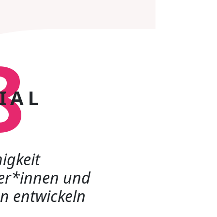
8
IAL
higkeit
er*innen und
n entwickeln