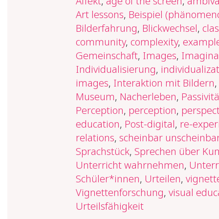
Affekt
,
age of the screen
,
ambiva
Art lessons
,
Beispiel (phänomeno
Bilderfahrung
,
Blickwechsel
,
cla
community
,
complexity
,
example
Gemeinschaft
,
Images
,
Imagina
Individualisierung
,
individualiza
images
,
Interaktion mit Bildern
,
Museum
,
Nacherleben
,
Passivitä
Perception
,
perception
,
perspect
education
,
Post-digital
,
re-exper
relations
,
scheinbar unscheinba
Sprachstück
,
Sprechen über Kun
Unterricht wahrnehmen
,
Unterr
Schüler*innen
,
Urteilen
,
vignett
Vignettenforschung
,
visual educ
Urteilsfähigkeit