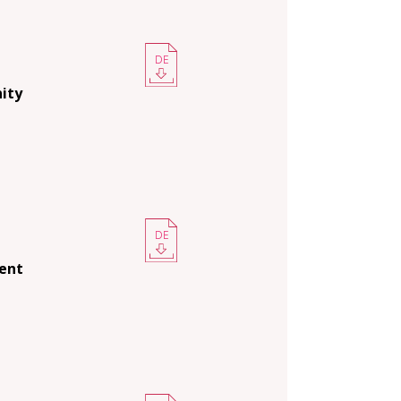
DE
ity
DE
ment