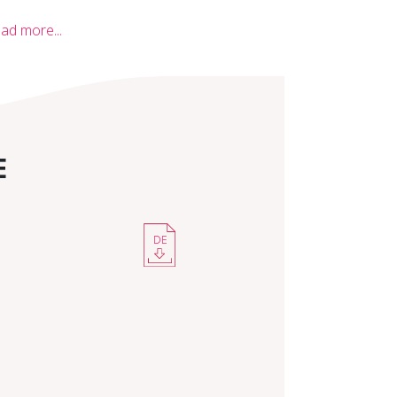
ad more...
E
DE