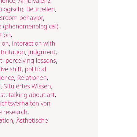
lence
,
Ambivalenz
,
logisch)
,
Beurteilen
,
ssroom behavior
,
 (phenomenological)
,
tion
,
tion
,
interaction with
Irritation
,
judgment
,
t
,
perceiving lessons
,
ive shift
,
political
ience
,
Relationen
,
r
,
Situiertes Wissen
,
st
,
talking about art
,
ichtsverhalten von
e research
,
ation
,
Ästhetische