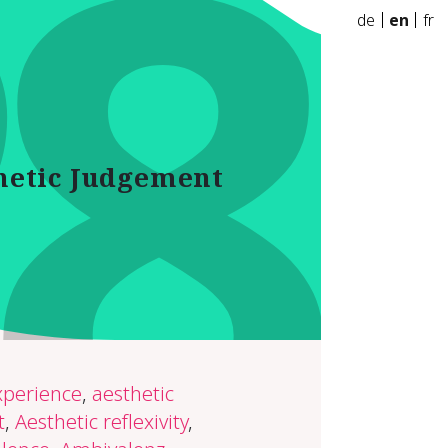
8
de
en
fr
hetic Judgement
xperience
,
aesthetic
t
,
Aesthetic reflexivity
,