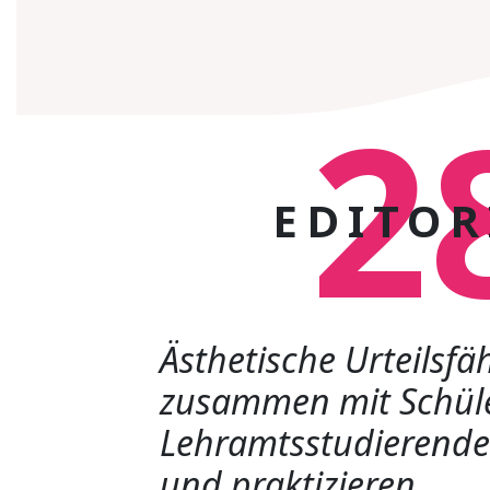
2
EDITOR
Ästhetische Urteilsfä
zusammen mit Schül
Lehramtsstudierende
und praktizieren