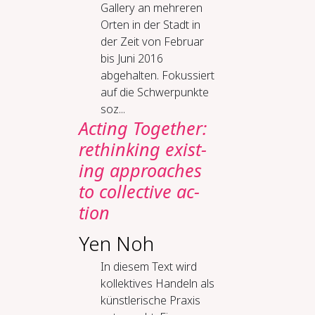
Gallery an mehreren
Orten in der Stadt in
der Zeit von Februar
bis Juni 2016
abgehalten. Fokussiert
auf die Schwerpunkte
soz...
Act­ing To­geth­er:
re­think­ing ex­ist­
ing ap­proach­es
to col­lec­tive ac­
tion
Yen Noh
In diesem Text wird
kollektives Handeln als
künstlerische Praxis