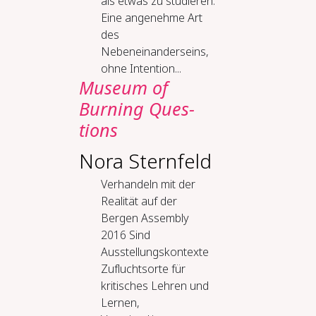
als etwas zu studieren.
Eine angenehme Art
des
Nebeneinanderseins,
ohne Intention...
Mu­se­um of
Burn­ing Ques­
tions
Nora Sternfeld
Verhandeln mit der
Realität auf der
Bergen Assembly
2016 Sind
Ausstellungskontexte
Zufluchtsorte für
kritisches Lehren und
Lernen,