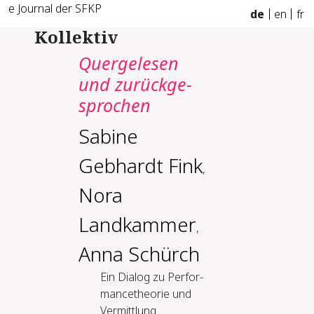
e Journal der SFKP
de
en
fr
Kollektiv
Quer­ge­le­sen
und zu­rück­ge­
spro­chen
Sabine
Gebhardt Fink
,
Nora
Landkammer
,
Anna Schürch
Ein Dia­log zu Per­for­
mance­theo­rie und
Ver­mitt­lung