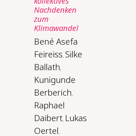
kollektives
Nachdenken
zum
Klimawandel
Bené Asefa
Feireiss
Silke
,
Ballath
,
Kunigunde
Berberich
,
Raphael
Daibert
Lukas
,
Oertel
,