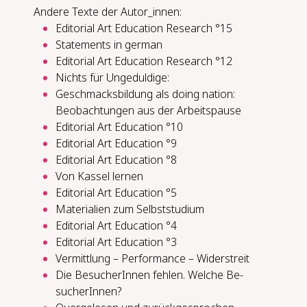
Andere Texte der Autor_innen:
Editorial Art Education Research °15
Statements in german
Editorial Art Education Research °12
Nichts für Un­ge­dul­di­ge:
Ge­schmacks­bil­dung als do­ing na­ti­on:
Be­ob­ach­tun­gen aus der Ar­beits­pau­se
Editorial Art Education °10
Editorial Art Education °9
Editorial Art Education °8
Von Kas­sel ler­nen
Editorial Art Education °5
Materialien zum Selbststudium
Editorial Art Education °4
Editorial Art Education °3
Ver­mitt­lung – Per­for­mance – Wi­der­streit
Die Be­su­che­rIn­nen feh­len. Wel­che Be­
su­che­rIn­nen?