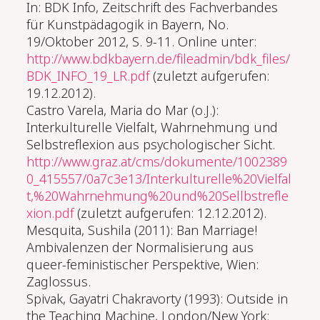
In: BDK Info, Zeitschrift des Fachverbandes
für Kunstpädagogik in Bayern, No.
19/Oktober 2012, S. 9-11. Online unter:
http://www.bdkbayern.de/fileadmin/bdk_files/
BDK_INFO_19_LR.pdf
(zuletzt aufgerufen:
19.12.2012).
Castro Varela, Maria do Mar (o.J.):
Interkulturelle Vielfalt, Wahrnehmung und
Selbstreflexion aus psychologischer Sicht.
http://www.graz.at/cms/dokumente/1002389
0_415557/0a7c3e13/Interkulturelle%20Vielfal
t,%20Wahrnehmung%20und%20Sellbstrefle
xion.pdf
(zuletzt aufgerufen: 12.12.2012).
Mesquita, Sushila (2011): Ban Marriage!
Ambivalenzen der Normalisierung aus
queer-feministischer Perspektive, Wien:
Zaglossus.
Spivak, Gayatri Chakravorty (1993): Outside in
the Teaching Machine, London/New York: