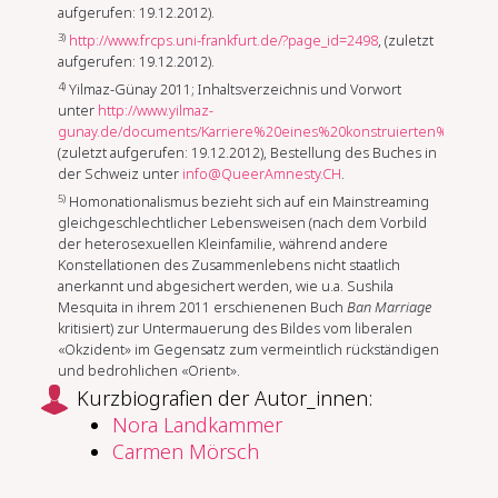
aufgerufen: 19.12.2012).
3)
http://www.frcps.uni-frankfurt.de/?page_id=2498
, (zuletzt
aufgerufen: 19.12.2012).
4)
Yilmaz-Günay 2011; Inhaltsverzeichnis und Vorwort
unter
http://www.yilmaz-
gunay.de/documents/Karriere%20eines%20konstruierten%20Gege
(zuletzt aufgerufen: 19.12.2012), Bestellung des Buches in
der Schweiz unter
info@QueerAmnesty.CH
.
5)
Homonationalismus bezieht sich auf ein Mainstreaming
gleichgeschlechtlicher Lebensweisen (nach dem Vorbild
der heterosexuellen Kleinfamilie, während andere
Konstellationen des Zusammenlebens nicht staatlich
anerkannt und abgesichert werden, wie u.a. Sushila
Mesquita in ihrem 2011 erschienenen Buch
Ban Marriage
kritisiert) zur Untermauerung des Bildes vom liberalen
«Okzident» im Gegensatz zum vermeintlich rückständigen
und bedrohlichen «Orient».
Kurzbiografien der Autor_innen:
Nora Landkammer
Carmen Mörsch