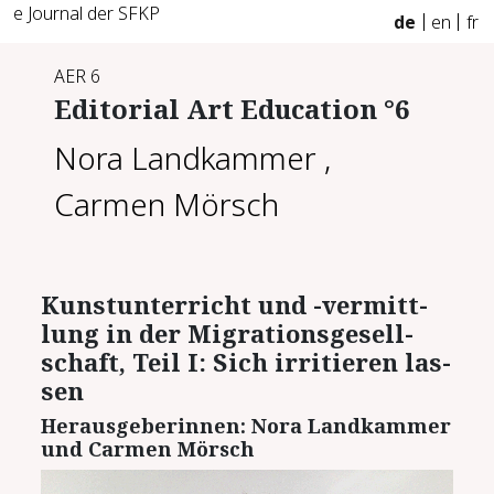
e Journal der SFKP
de
en
fr
AER 6
Editorial Art Education °6
Nora Landkammer
,
Carmen Mörsch
Kunstun­ter­richt und -​ver­mitt­
lung in der Mi­gra­ti­ons­ge­sell­
schaft, Teil I:
Sich ir­ri­tie­ren las­
sen
Her­aus­ge­be­rin­nen: No­ra Land­kam­mer
und Car­men Mörsch