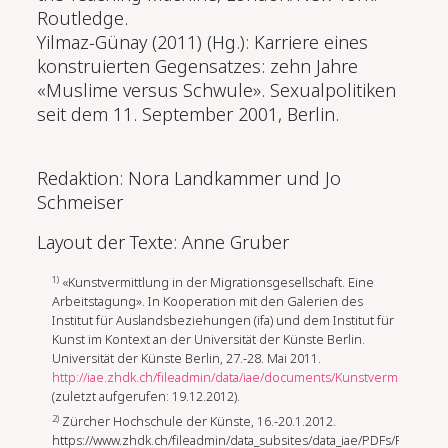
Routledge.
Yilmaz-Günay (2011) (Hg.): Karriere eines
konstruierten Gegensatzes: zehn Jahre
«Muslime versus Schwule». Sexualpolitiken
seit dem 11. September 2001, Berlin.
Redaktion: Nora Landkammer und Jo
Schmeiser
Layout der Texte: Anne Gruber
1)
«Kunstvermittlung in der Migrationsgesellschaft. Eine
Arbeitstagung». In Kooperation mit den Galerien des
Institut für Auslandsbeziehungen (ifa) und dem Institut für
Kunst im Kontext an der Universität der Künste Berlin.
Universität der Künste Berlin, 27.-28. Mai 2011.
http://iae.zhdk.ch/fileadmin/data/iae/documents/Kunstvermittlung_i
(zuletzt aufgerufen: 19.12.2012).
2)
Zürcher Hochschule der Künste, 16.-20.1.2012.
https://www.zhdk.ch/fileadmin/data_subsites/data_iae/PDFs/Progra