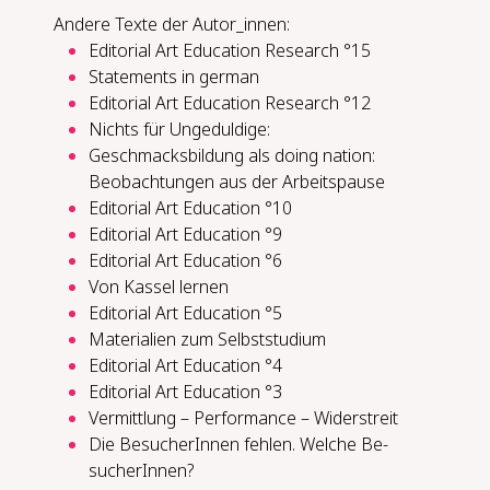
Andere Texte der Autor_innen:
Editorial Art Education Research °15
Statements in german
Editorial Art Education Research °12
Nichts für Un­ge­dul­di­ge:
Ge­schmacks­bil­dung als do­ing na­ti­on:
Be­ob­ach­tun­gen aus der Ar­beits­pau­se
Editorial Art Education °10
Editorial Art Education °9
Editorial Art Education °6
Von Kas­sel ler­nen
Editorial Art Education °5
Materialien zum Selbststudium
Editorial Art Education °4
Editorial Art Education °3
Ver­mitt­lung – Per­for­mance – Wi­der­streit
Die Be­su­che­rIn­nen feh­len. Wel­che Be­
su­che­rIn­nen?