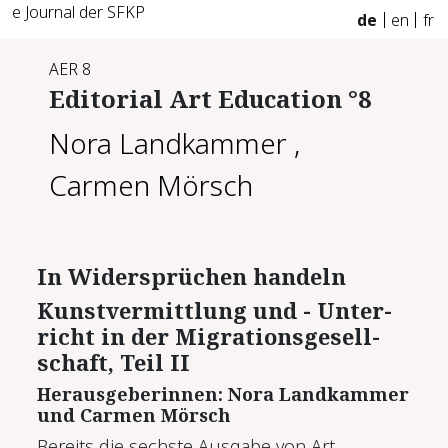
e Journal der SFKP
de
en
fr
AER 8
Editorial Art Education °8
Nora Landkammer
,
Carmen Mörsch
In Wi­der­sprü­chen han­deln
Kunst­ver­mitt­lung und -​ Un­ter­
richt in der Mi­gra­ti­ons­ge­sell­
schaft, Teil II
Her­aus­ge­be­rin­nen: No­ra Land­kam­mer
und Car­men Mörsch
Bereits die sechste Ausgabe von Art