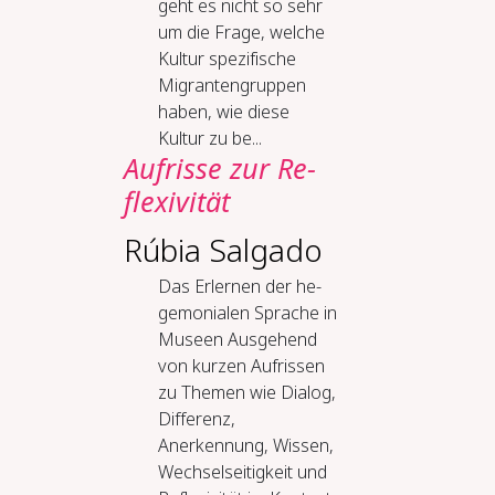
geht es nicht so sehr
um die Frage, welche
Kultur spezifische
Migrantengruppen
haben, wie diese
Kultur zu be...
Auf­ris­se zur Re­
fle­xi­vi­tät
Rúbia Salgado
Das Er­ler­nen der he­
ge­mo­nia­len Spra­che in
Mu­se­en Ausgehend
von kurzen Aufrissen
zu Themen wie Dialog,
Differenz,
Anerkennung, Wissen,
Wechselseitigkeit und