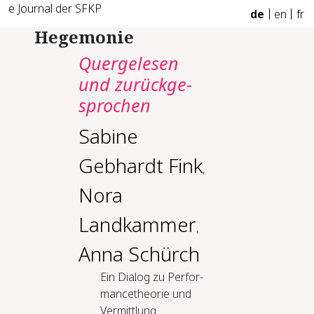
e Journal der SFKP
de
en
fr
Hegemonie
Quer­ge­le­sen
und zu­rück­ge­
spro­chen
Sabine
Gebhardt Fink
,
Nora
Landkammer
,
Anna Schürch
Ein Dia­log zu Per­for­
mance­theo­rie und
Ver­mitt­lung