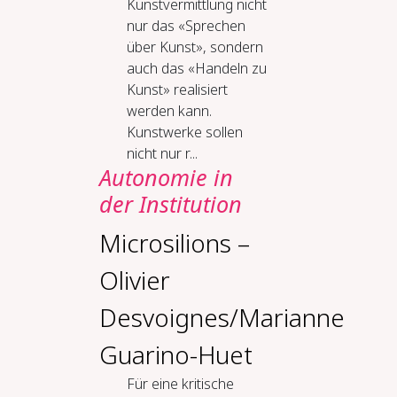
Kunstvermittlung nicht
nur das «Sprechen
über Kunst», sondern
auch das «Handeln zu
Kunst» realisiert
werden kann.
Kunstwerke sollen
nicht nur r...
Au­to­no­mie in
der In­sti­tu­ti­on
Microsilions –
Olivier
Desvoignes/Marianne
Guarino-Huet
Für ei­ne kri­ti­sche