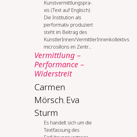
Kunst­ver­mitt­lungs­pra­
xis (Text auf Eng­lisch)
Die Institution als
performativ produziert
steht im Beitrag des
KünstlerInnen/VermittlerInnenkollektivs
microsillons im Zentr...
Ver­mitt­lung –
Per­for­mance –
Wi­der­streit
Carmen
Mörsch
Eva
,
Sturm
Es handelt sich um die
Textfassung des