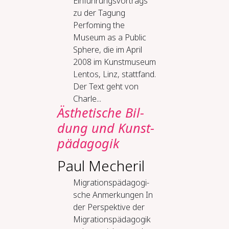
Einführungsvortrags
zu der Tagung
Perfoming the
Museum as a Public
Sphere, die im April
2008 im Kunstmuseum
Lentos, Linz, stattfand.
Der Text geht von
Charle...
Äs­the­ti­sche Bil­
dung und Kunst­
päd­ago­gik
Paul Mecheril
Mi­gra­ti­ons­päd­ago­gi­
sche An­mer­kun­gen In
der Perspektive der
Migrationspädagogik