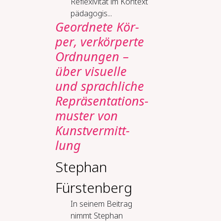
Reflexivität im Kontext
pädagogis...
Ge­ord­ne­te Kör­
per, ver­kör­per­te
Ord­nun­gen –
über vi­su­el­le
und sprach­li­che
Re­prä­sen­ta­ti­ons­
mus­ter von
Kunst­ver­mitt­
lung
Stephan
Fürstenberg
In seinem Beitrag
nimmt Stephan