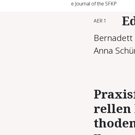
e Journal of the SFKP
Ed
AER 1
Bernadett 
Anna Schü
Pra­xis
rel­len
tho­den