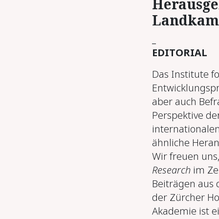
Her­aus­ge­
Land­kam­
_
EDITORIAL
Das Institute f
Entwicklungspr
aber auch Befr
Perspektive der
internationalen
ähnliche Heran
Wir freuen uns
Research
im Zei
Beiträgen aus 
der Zürcher Ho
Akademie ist e