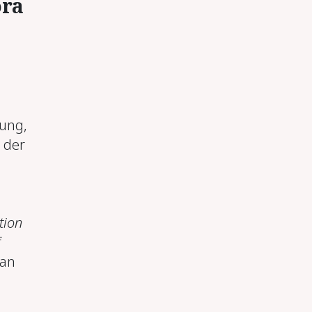
­ra
zung,
 der
s
tion
f
 an