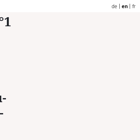
de
en
fr
°1
u­
­