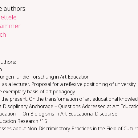
e authors:
ettele
kammer
ch
authors:
h
ungen für die Forschung in Art Education
s a lecturer. Proposal for a reflexive positioning of university
e exemplary basis of art pedagogy
 the present. On the transformation of art educational knowle
a Disciplinary Anchorage – Questions Addressed at Art Educati
ducation’ – On Biologisms in Art Educational Discourse
Education Research °15
sses about Non-Discriminatory Practices in the Field of Cultura