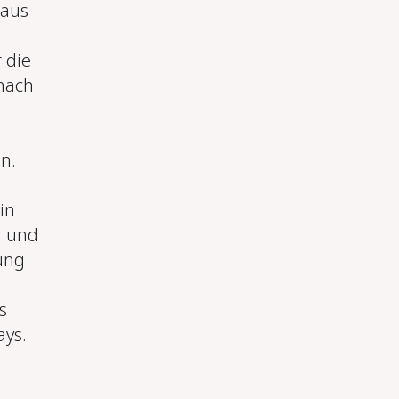
 aus
 die
 nach
n.
in
n und
ung
s
ays.