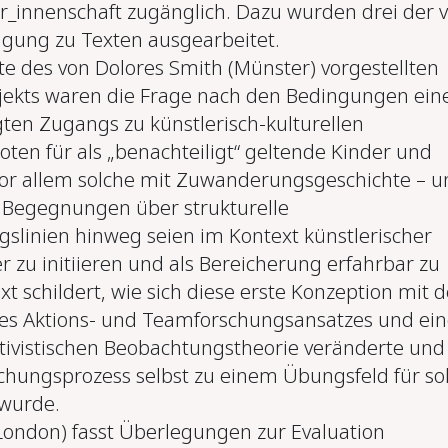
r_innenschaft zugänglich. Dazu wurden drei der v
agung zu Texten ausgearbeitet.
 des von Dolores Smith (Münster) vorgestellten
jekts waren die Frage nach den Bedingungen ein
gten Zugangs zu künstlerisch-kulturellen
ten für als „benachteiligt“ geltende Kinder und
vor allem solche mit Zuwanderungsgeschichte – u
 Begegnungen über strukturelle
gslinien hinweg seien im Kontext künstlerischer
er zu initiieren und als Bereicherung erfahrbar zu
t schildert, wie sich diese erste Konzeption mit d
es Aktions- und Teamforschungsansatzes und ein
ktivistischen Beobachtungstheorie veränderte und
chungsprozess selbst zu einem Übungsfeld für so
wurde.
(London) fasst Überlegungen zur Evaluation