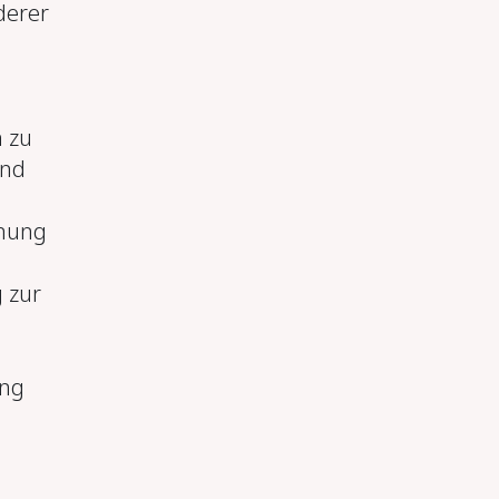
derer
 zu
und
chung
g zur
ung