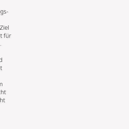
ngs-
Ziel
t für
.
d
t
im
cht
ht