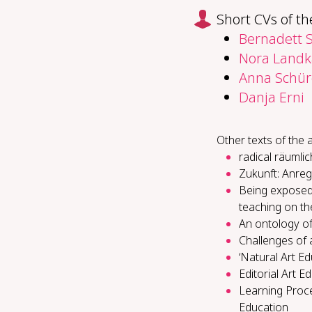
Short CVs of th
Bernadett S
Nora Land
Anna Schür
Danja Erni
Other texts of the 
radical räumlic
Zukunft: Anreg
Being exposed a
teaching on th
An ontology of
Challenges of 
‘Natural Art E
Editorial Art 
Learning Proce
Education