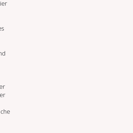
ier
es
nd
er
er
lche