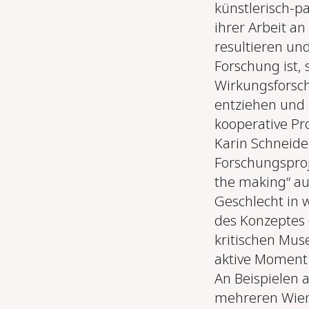
künstlerisch-p
ihrer Arbeit an
resultieren un
Forschung ist, 
Wirkungsforsc
entziehen und 
kooperative Pr
Karin Schneide
Forschungsproje
the making“ au
Geschlecht in 
des Konzeptes 
kritischen Mus
aktive Moment 
An Beispielen 
mehreren Wiene