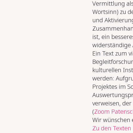
Vermittlung al
Wortsinn) zu d
und Aktivieru
Zusammenhang m
ist, ein besser
widerständige
Ein Text zum v
Begleitforsch
kulturellen Ins
werden: Aufgr
Projektes im S
Auswertungspro
verweisen, der
(
Zoom Patensc
Wir wünschen 
Zu den Texten