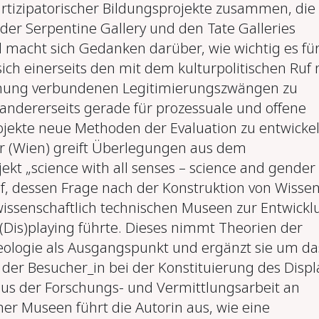
artizipatorischer Bildungsprojekte zusammen, die
 der Serpentine Gallery und den Tate Galleries
d macht sich Gedanken darüber, wie wichtig es für
sich einerseits den mit dem kulturpolitischen Ruf
hung verbundenen Legitimierungszwängen zu
andererseits gerade für prozessuale und offene
ojekte neue Methoden der Evaluation zu entwickel
r (Wien) greift Überlegungen aus dem
kt „science with all senses – science and gender 
f, dessen Frage nach der Konstruktion von Wisse
wissenschaftlich technischen Museen zur Entwickl
(Dis)playing führte. Dieses nimmt Theorien der
eologie als Ausgangspunkt und ergänzt sie um da
der Besucher_in bei der Konstituierung des Displ
aus der Forschungs- und Vermittlungsarbeit an
r Museen führt die Autorin aus, wie eine