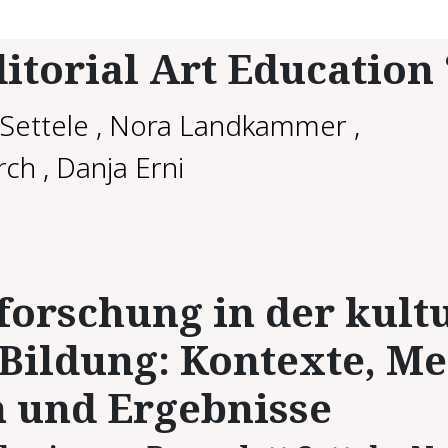
itorial Art Education 
Settele
,
Nora Landkammer
,
rch
,
Danja Erni
­for­schung in der kul­t
 Bil­dung: Kon­tex­te, Me
 und Er­geb­nis­se