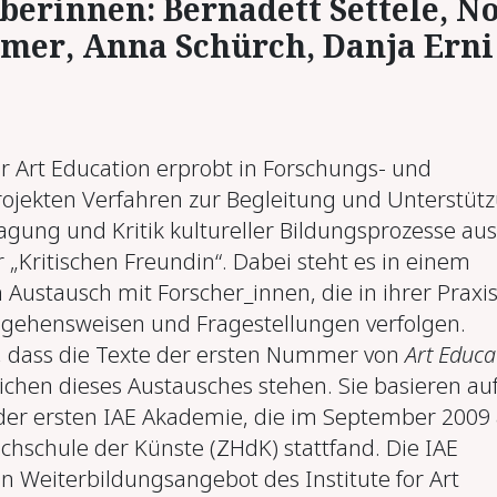
be­rin­nen: Ber­na­dett Set­te­le, No
mer, An­na Schürch, Dan­ja Er­ni
or Art Education erprobt in Forschungs- und
ojekten Verfahren zur Begleitung und Unterstüt
agung und Kritik kultureller Bildungsprozesse aus
 „Kritischen Freundin“. Dabei steht es in einem
 Austausch mit Forscher_innen, die in ihrer Praxi
gehensweisen und Fragestellungen verfolgen.
, dass die Texte der ersten Nummer von
Art Educa
chen dieses Austausches stehen. Sie basieren au
der ersten IAE Akademie, die im September 2009
chschule der Künste (ZHdK) stattfand. Die IAE
in Weiterbildungsangebot des Institute for Art