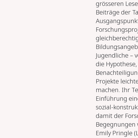
grösseren Lese
Beiträge der T
Ausgangspunkte
Forschungspro
gleichberechti
Bildungsangebo
Jugendliche – 
die Hypothese,
Benachteiligun
Projekte leicht
machen. Ihr Tex
Einführung ein
sozial-konstru
damit der Fors
Begegnungen 
Emily Pringle 