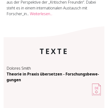
aus der Perspektive der „Kritischen Freundin“. Dabei
steht es in einem internationalen Austausch mit
Forscher_in...
Weiterlesen...
TEXTE
Dolores Smith
Theo­rie in Pra­xis über­set­zen -​ For­schungs­be­we­
gun­gen
DE