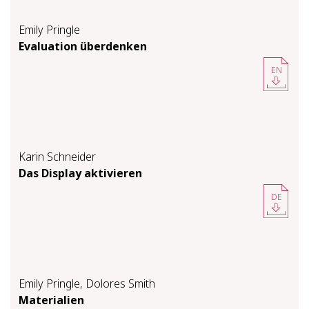
Emily Pringle
Eva­lua­ti­on über­den­ken
EN
Karin Schneider
Das Dis­play ak­ti­vie­ren
DE
Emily Pringle
,
Dolores Smith
Materialien