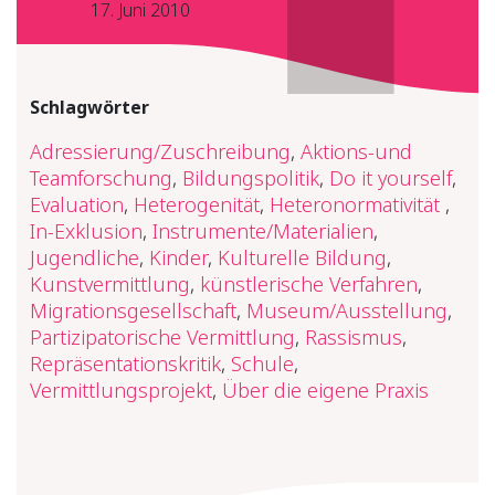
17. Juni 2010
Schlagwörter
Adressierung/Zuschreibung
,
Aktions-und
Teamforschung
,
Bildungspolitik
,
Do it yourself
,
Evaluation
,
Heterogenität
,
Heteronormativität
,
In-Exklusion
,
Instrumente/Materialien
,
Jugendliche
,
Kinder
,
Kulturelle Bildung
,
Kunstvermittlung
,
künstlerische Verfahren
,
Migrationsgesellschaft
,
Museum/Ausstellung
,
Partizipatorische Vermittlung
,
Rassismus
,
Repräsentationskritik
,
Schule
,
Vermittlungsprojekt
,
Über die eigene Praxis