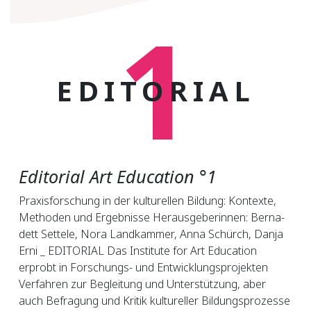
1
EDITORIAL
Editorial Art Education °1
Pra­xis­for­schung in der kul­tu­rel­len Bil­dung: Kon­tex­te,
Me­tho­den und Er­geb­nis­se Her­aus­ge­be­rin­nen: Ber­na­
dett Set­te­le, No­ra Land­kam­mer, An­na Schürch, Dan­ja
Er­ni _ EDITORIAL Das Institute for Art Education
erprobt in Forschungs- und Entwicklungsprojekten
Verfahren zur Begleitung und Unterstützung, aber
auch Befragung und Kritik kultureller Bildungsprozesse