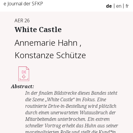
e Journal der SFKP
de
en
fr
AER 26
White Castle
Annemarie Hahn
,
Konstanze Schütze
DE
Abstract:
In der finalen Bildstrecke dieses Bandes steht
die Szene „White Castle“ im Fokus. Eine
routinierte Drive-in-Bestellung wird plötzlich
durch einen unerwarteten Wutausbruch der
Mitarbeitenden unterbrochen. Ein extrem
schneller Vortrag erhebt das Huhn aus seiner
marginalisierten Rolle und stellt die Kund*in