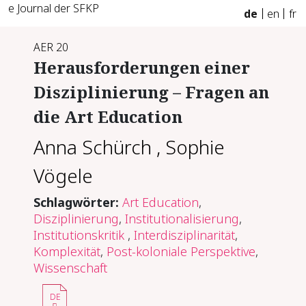
e Journal der SFKP
de
en
fr
AER 20
Herausforderungen einer
Disziplinierung – Fragen an
die Art Education
Anna Schürch
,
Sophie
Vögele
Schlagwörter:
Art Education
,
Disziplinierung
,
Institutionalisierung
,
Institutionskritik
,
Interdisziplinarität
,
Komplexität
,
Post-koloniale Perspektive
,
Wissenschaft
DE