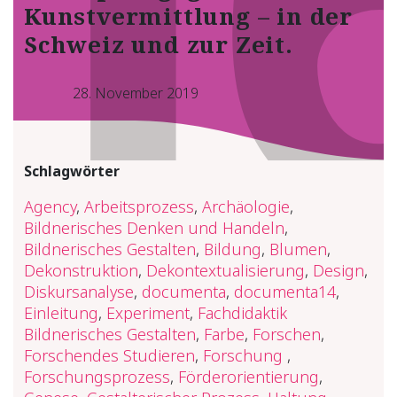
Kunstvermittlung – in der
Schweiz und zur Zeit.
28. November 2019
Schlagwörter
Agency
,
Arbeitsprozess
,
Archäologie
,
Bildnerisches Denken und Handeln
,
Bildnerisches Gestalten
,
Bildung
,
Blumen
,
Dekonstruktion
,
Dekontextualisierung
,
Design
,
Diskursanalyse
,
documenta
,
documenta14
,
Einleitung
,
Experiment
,
Fachdidaktik
Bildnerisches Gestalten
,
Farbe
,
Forschen
,
Forschendes Studieren
,
Forschung
,
Forschungsprozess
,
Förderorientierung
,