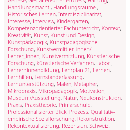
Genese
,
Gestalterischer Prozess
,
Haltung
,
Handlungsmacht
,
Handlungsräume
,
Historisches Lernen
,
Interdisziplinarität
,
Interesse
,
Interview
,
Kindergarten
,
Kompetenzorientierter Fachunterricht
,
Kontext
,
Kreativität
,
Kunst
,
Kunst und Design
,
Kunstpädagogik
,
Kunstpädagogische
Forschung
,
Kunstvermittler_innen/
Lehrer_innen
,
Kunstvermittlung
,
Künstlerische
Forschung
,
künstlerische Verfahren
,
Labor
,
Lehrer*innenbildung
,
Lehrplan 21
,
Lernen
,
Lernhilfen
,
Lernstanderfassung
,
Lernunterstützung
,
Malen
,
Metapher
,
Mikropraxis
,
Mikropädagogik
,
Motivation
,
Museum/Ausstellung
,
Natur
,
Neukonstruktion
,
Praxis
,
Praxistheorie
,
Primarschule
,
Professionalisierter Blick
,
Prozess
,
Qualitativ-
empirische Sozialforschung
,
Rekonstruktion
,
Rekontextualisierung
,
Rezension
,
Schweiz
,