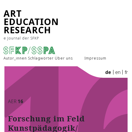
1
ART
EDUCATION
RESEARCH
e Journal der SFKP
Autor_innen
Schlagwörter
Über uns
Impressum
de
en
fr
AER
16
Forschung im Feld
Kunstpädagogik/